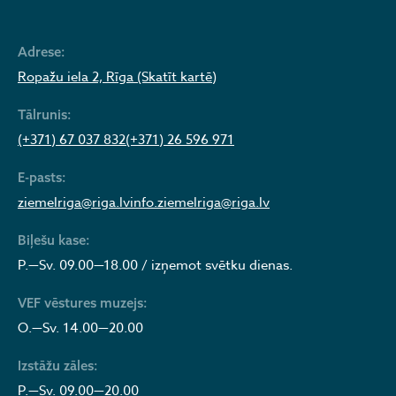
Adrese:
Ropažu iela 2, Rīga (Skatīt kartē)
Tālrunis:
(+371) 67 037 832
(+371) 26 596 971
E-pasts:
ziemelriga@riga.lv
info.ziemelriga@riga.lv
Biļešu kase:
P.—Sv. 09.00—18.00 / izņemot svētku dienas.
VEF vēstures muzejs:
O.—Sv. 14.00—20.00
Izstāžu zāles:
P.—Sv. 09.00—20.00