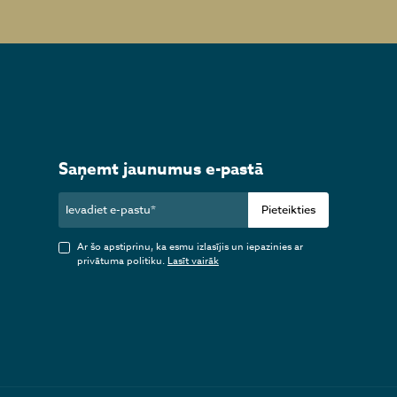
Saņemt jaunumus e-pastā
Pieteikties
Ar šo apstiprinu, ka esmu izlasījis un iepazinies ar
privātuma politiku.
Lasīt vairāk