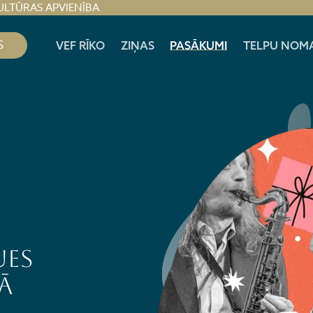
ULTŪRAS APVIENĪBA
S
VEF RĪKO
ZIŅAS
PASĀKUMI
TELPU NOM
ues
ā