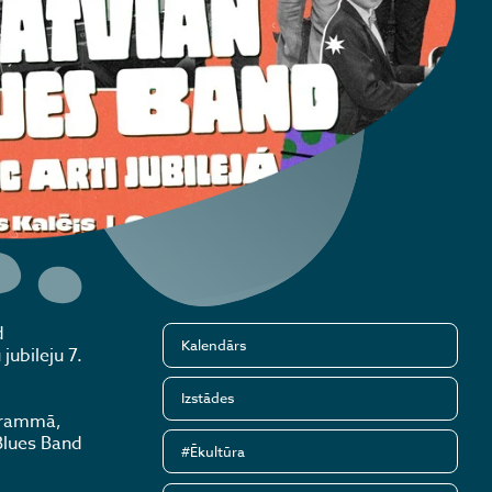
d
Kalendārs
ubileju 7.
Izstādes
ogrammā,
 Blues Band
#Ēkultūra