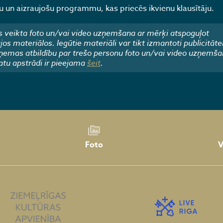
 un aizraujošu programmu, kas priecēs ikvienu klausītāju.
 veikta foto un/vai video uzņemšana ar mērķi atspoguļot
 materiālos. Iegūtie materiāli var tikt izmantoti publicitāte
emas atbildību par trešo personu foto un/vai video uzņemša
atu apstrādi ir pieejama
šeit
.
Foto
V