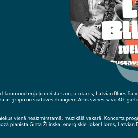
 arī Hammond ērģeļu meistars un, protams, Latvian Blues Ban
ar grupu un skatuves draugiem Artis svinēs savu 40. gadu j
iniekus vienā neaizmirstamā, muzikālā vakarā. Koncerta pr
uozā pianista Ginta Žilinska, enerģiskie Joker Horns, Latvian