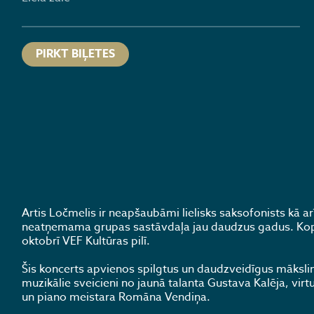
PIRKT BIĻETES
Artis Ločmelis ir neapšaubāmi lielisks saksofonists kā
neatņemama grupas sastāvdaļa jau daudzus gadus. Kopā 
oktobrī VEF Kultūras pilī.
Šis koncerts apvienos spilgtus un daudzveidīgus māksl
muzikālie sveicieni no jaunā talanta Gustava Kalēja, virt
un piano meistara Romāna Vendiņa.