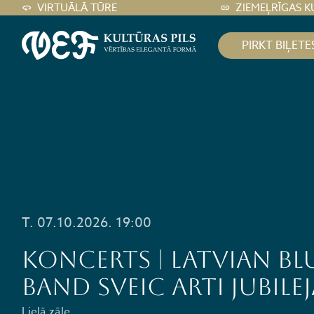
VIRTUĀLĀ TŪRE
ZIEMEĻRĪGAS K
PIRKT BIĻETE
T. 07.10.2026. 19:00
KONCERTS | Latvian Bl
Band sveic Arti jubilej
Lielā zāle