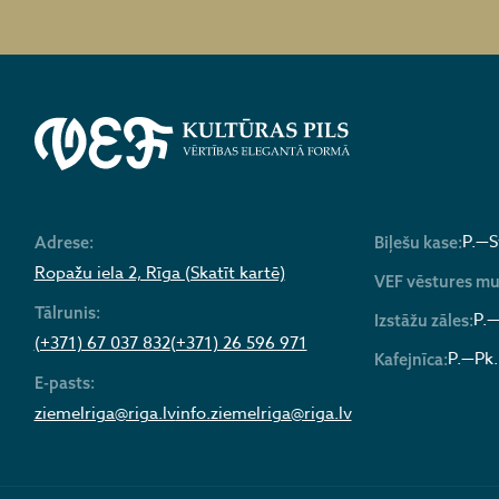
P.—S
Adrese:
Biļešu kase:
Ropažu iela 2, Rīga (Skatīt kartē)
VEF vēstures mu
Tālrunis:
P.—
Izstāžu zāles:
(+371) 67 037 832
(+371) 26 596 971
P.—Pk.
Kafejnīca:
E-pasts:
ziemelriga@riga.lv
info.ziemelriga@riga.lv