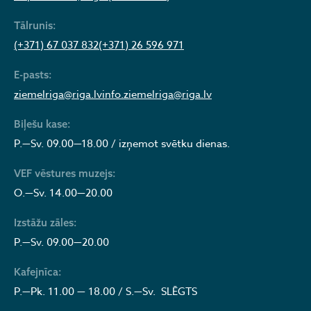
Tālrunis:
(+371) 67 037 832
(+371) 26 596 971
E-pasts:
ziemelriga@riga.lv
info.ziemelriga@riga.lv
Biļešu kase:
P.—Sv. 09.00—18.00 / izņemot svētku dienas.
VEF vēstures muzejs:
O.—Sv. 14.00—20.00
Izstāžu zāles:
P.—Sv. 09.00—20.00
Kafejnīca:
P.—Pk. 11.00 — 18.00 / S.—Sv. SLĒGTS