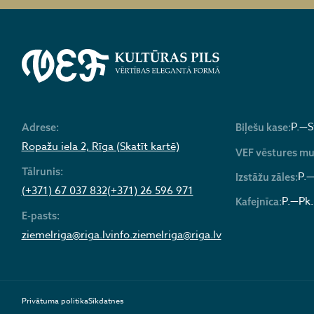
P.—S
Adrese:
Biļešu kase:
Ropažu iela 2, Rīga (Skatīt kartē)
VEF vēstures mu
Tālrunis:
P.—
Izstāžu zāles:
(+371) 67 037 832
(+371) 26 596 971
P.—Pk.
Kafejnīca:
E-pasts:
ziemelriga@riga.lv
info.ziemelriga@riga.lv
Privātuma politika
Sīkdatnes