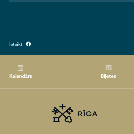
Ieteikt
Kalendārs
Biļetes