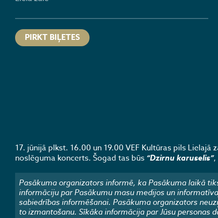
PIRKT BIĻETES
17. jūnijā plkst. 16.00 un 19.00 VEF Kultūras pils Lielajā
noslēguma koncerts. Šogad tas būs
“Dzirnu karuselis”
,
Pasākuma organizators informē, ka Pasākuma laikā tiks
informāciju par Pasākumu masu medijos un informatīvajos
sabiedrības informēšanai. Pasākuma organizators neuzņ
to izmantošanu. Sīkāka informācija par Jūsu personas d