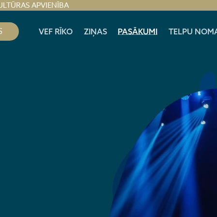
ULTŪRAS APVIENĪBA
S
VEF RĪKO
ZIŅAS
PASĀKUMI
TELPU NOM