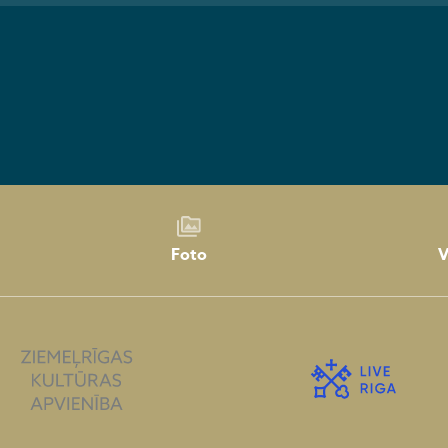
Foto
V