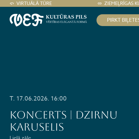
VIRTUĀLĀ TŪRE
ZIEMEĻRĪGAS K
PIRKT BIĻETE
T. 17.06.2026. 16:00
KONCERTS | DZIRNU
KARUSELIS
Lielā zāle