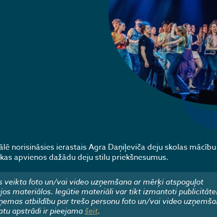
 zālē norisināsies ierastais Agra Daņiļeviča deju skolas mācīb
 kas apvienos dažādu deju stilu priekšnesumus.
 veikta foto un/vai video uzņemšana ar mērķi atspoguļot
 materiālos. Iegūtie materiāli var tikt izmantoti publicitāte
emas atbildību par trešo personu foto un/vai video uzņemša
atu apstrādi ir pieejama
šeit
.