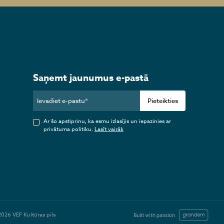
Saņemt jaunumus e-pastā
Pieteikties
Ar šo apstiprinu, ka esmu izlasījis un iepazinies ar
privātuma politiku.
Lasīt vairāk
2026 VEF Kultūras pils