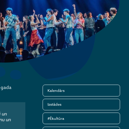
u gada
Kalendārs
Izstādes
i un
#Ēkultūra
nu un