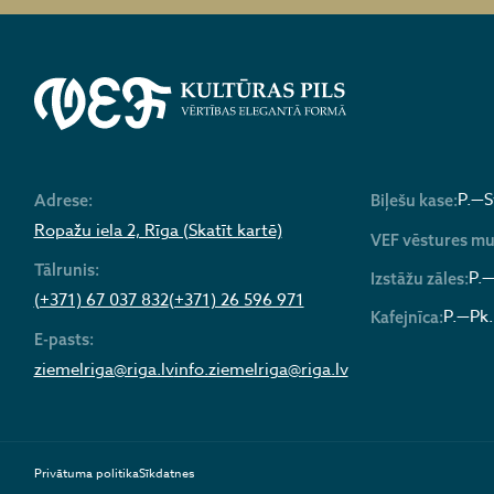
P.—S
Adrese:
Biļešu kase:
Ropažu iela 2, Rīga (Skatīt kartē)
VEF vēstures mu
Tālrunis:
P.—
Izstāžu zāles:
(+371) 67 037 832
(+371) 26 596 971
P.—Pk.
Kafejnīca:
E-pasts:
ziemelriga@riga.lv
info.ziemelriga@riga.lv
Privātuma politika
Sīkdatnes