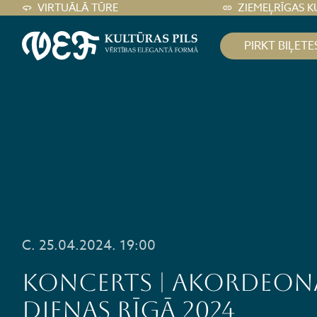
VIRTUĀLĀ TŪRE
ZIEMEĻRĪGAS K
PIRKT BIĻETE
C. 25.04.2024. 19:00
KONCERTS | AKORDEON
DIENAS RĪGĀ 2024