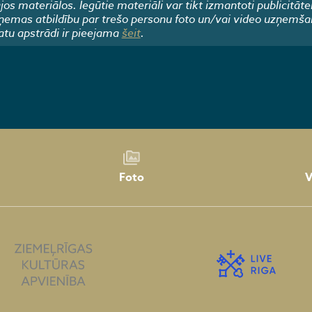
 materiālos. Iegūtie materiāli var tikt izmantoti publicitāte
emas atbildību par trešo personu foto un/vai video uzņemša
atu apstrādi ir pieejama
šeit
.
Foto
V