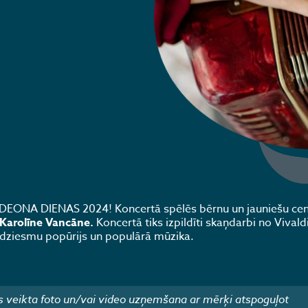
ORDEONA DIENAS 2024! Koncertā spēlēs bērnu un jauniešu cen
Karolīne Vancāne.
Koncertā tiks izpildīti skaņdarbi no Vivald
s dziesmu popūrijs un populārā mūzika.
 veikta foto un/vai video uzņemšana ar mērķi atspoguļot