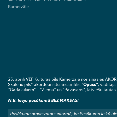
Kamerzāle
25. aprīlī VEF Kultūras pils Kamerzālē norisināsies AK
Skolēnu pils” akordeonistu ansamb­lis
“Opuss”,
vadītāja
“Gadalaikiem” – “Ziema” un “Pavasaris”, latviešu tauta
N.B. Ieeja pasākumā BEZ MAKSAS!
Pasākuma organizators informē, ka Pasākuma laikā tiks