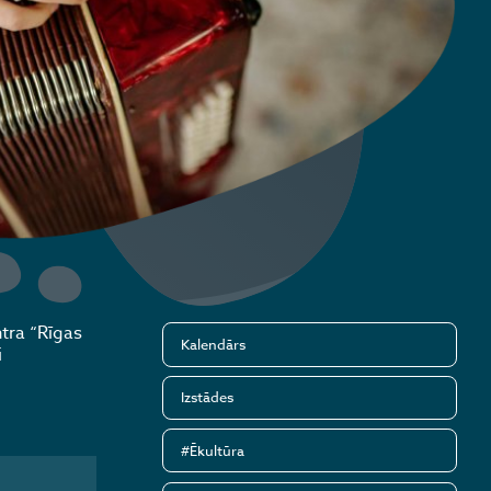
tra “Rīgas
Kalendārs
i
Izstādes
#Ēkultūra