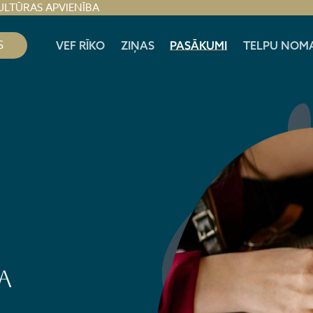
ULTŪRAS APVIENĪBA
S
VEF RĪKO
ZIŅAS
PASĀKUMI
TELPU NOM
A