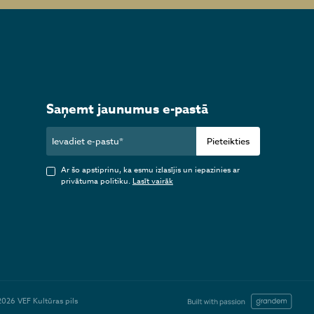
Saņemt jaunumus e-pastā
Pieteikties
Ar šo apstiprinu, ka esmu izlasījis un iepazinies ar
privātuma politiku.
Lasīt vairāk
2026 VEF Kultūras pils