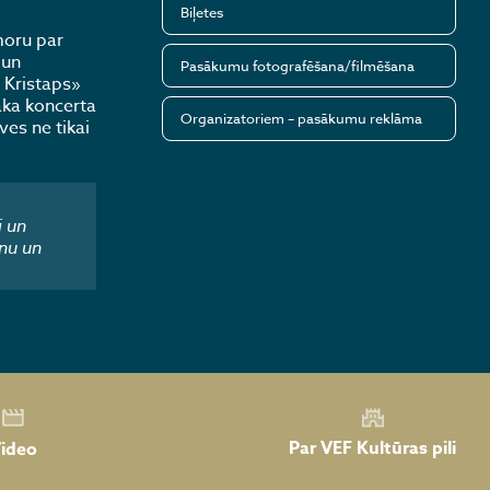
Biļetes
moru par
 un
Pasākumu fotografēšana/filmēšana
s Kristaps»
aka koncerta
Organizatoriem – pasākumu reklāma
ves ne tikai
i un
nu un
Par VEF Kultūras pili
ideo