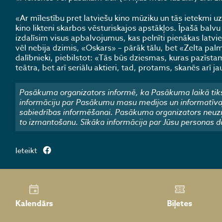
«Ar mīlestību pret latviešu kino mūziku un tās ietekmi u
kino likteni skarbos vēsturiskajos apstākļos. Īpašā bal
izdalīsim visus apbalvojumus, kas pelnīti pienākas latvieš
vēl nebija dzimis, «Oskars» – pārāk tālu, bet «Zelta pal
dalībnieki, piebilstot: «Tās būs dziesmas, kuras pazīsta
teātra, bet arī seriālu aktieri, tad, protams, skanēs arī 
Pasākuma organizators informē, ka Pasākuma laikā tiks
informāciju par Pasākumu masu medijos un informatīvajos
sabiedrības informēšanai. Pasākuma organizators neuzņ
to izmantošanu. Sīkāka informācija par Jūsu personas d
Ieteikt
Kalendārs
Biļetes