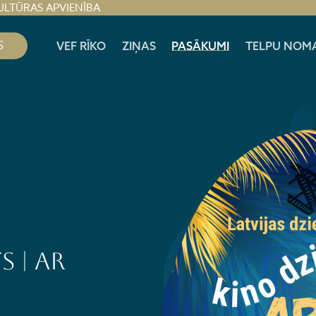
ULTŪRAS APVIENĪBA
S
VEF RĪKO
ZIŅAS
PASĀKUMI
TELPU NOM
 | AR