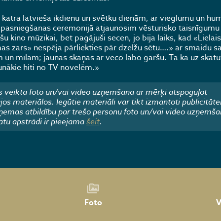
z katra latvieša ikdienu un svētku dienām, ar vieglumu un hu
vu pasniegšanas ceremonijā atjaunosim vēsturisko taisnīgumu
u kino mūzikai, bet pagājuši secen, jo bija laiks, kad «Lielai
mas zars» nespēja pārliekties pār dzelžu sētu….» ar smaidu s
m un mīlam; jaunās skaņās ar veco labo garšu. Tā kā uz skatu
jaunākie hiti no TV novelēm.»
 veikta foto un/vai video uzņemšana ar mērķi atspoguļot
 materiālos. Iegūtie materiāli var tikt izmantoti publicitāte
emas atbildību par trešo personu foto un/vai video uzņemša
atu apstrādi ir pieejama
šeit
.
Foto
V