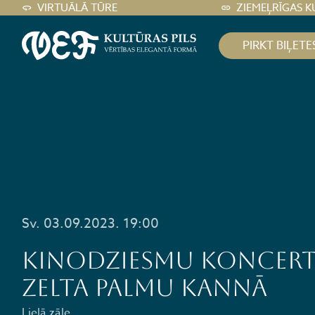
VIRTUĀLĀ TŪRE
ZIEMEĻRĪGAS K
PIRKT BIĻETE
Sv. 03.09.2023. 19:00
Kinodziesmu koncerts
ZELTA PALMU KANNĀ
Lielā zāle