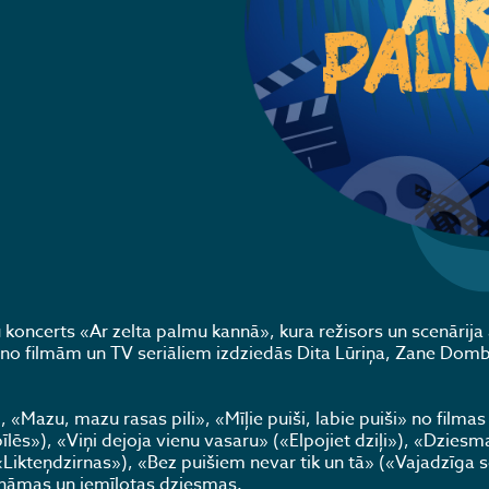
koncerts «Ar zelta palmu kannā», kura režisors un scenārija 
s no filmām un TV seriāliem izdziedās Dita Lūriņa, Zane Dom
Mazu, mazu rasas pili», «Mīļie puiši, labie puiši» no filmas
s»), «Viņi dejoja vienu vasaru» («Elpojiet dziļi»), «Dziesm
«Likteņdzirnas»), «Bez puišiem nevar tik un tā» («Vajadzīga s
ināmas un iemīļotas dziesmas.