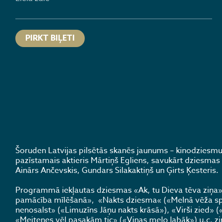
PIRKT BIĻETI
Šoruden Latvijas pilsētās skanēs jaunums – kinodziesmu 
pazīstamais aktieris Mārtiņš Egliens, savukārt dziesma
Ainārs Ančevskis, Gundars Silakaktiņš un Ģirts Ķesteris.
Programmā iekļautas dziesmas «Ak, tu Dieva tēva ziņa», «
pamācība mīlēšanā», «Nakts dziesma« («Melnā vēža spīlē
nenosalst» («Limuzīns Jāņu nakts krāsā»), «Virši zied» (
«Meitenes vēl pasakām tic» («Viņas melo labāk») u.c. z