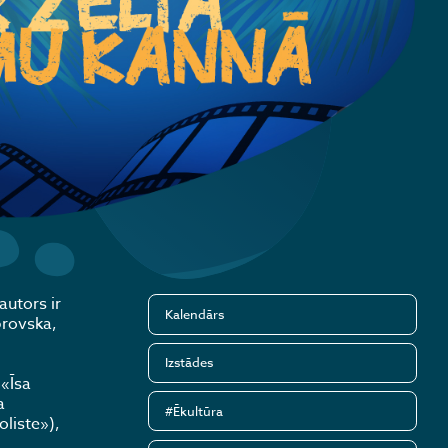
autors ir
Kalendārs
brovska,
Izstādes
 «Īsa
a
#Ēkultūra
oliste»),