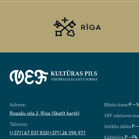
P.—S
Adrese:
Biļešu kase:
Ropažu iela 2, Rīga (Skatīt kartē)
VEF vēstures mu
Tālrunis:
P.—
Izstāžu zāles:
(+371) 67 037 832
(+371) 26 596 971
P.—Pk.
Kafejnīca: