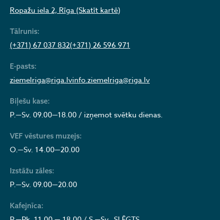
Ropažu iela 2, Rīga (Skatīt kartē)
Tālrunis:
(+371) 67 037 832
(+371) 26 596 971
E-pasts:
ziemelriga@riga.lv
info.ziemelriga@riga.lv
Biļešu kase:
P.—Sv. 09.00—18.00 / izņemot svētku dienas.
VEF vēstures muzejs:
O.—Sv. 14.00—20.00
Izstāžu zāles:
P.—Sv. 09.00—20.00
Kafejnīca:
P.—Pk. 11.00 — 18.00 / S.—Sv. SLĒGTS