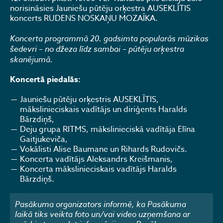
norisināsies Jauniešu pūtēju orķestra AUSEKLĪTIS
koncerts RUDENS NOSKAŅU MOZAĪKA.
Koncerta programmā 20. gadsimta popularās mūzikas
šedevri – no džeza līdz sambai – pūtēju orķestra
skanējumā.
Koncertā piedalās:
Jauniešu pūtēju orķestris AUSEKLĪTIS,
mākslinieciskais vadītājs un diriģents Haralds
Bārzdiņš,
Deju grupa RITMS, mākslinieciskā vadītāja Elīna
Gaitjukeviča,
Vokālisti Alise Baumane un Rihards Rudovičs.
Koncerta vadītājs Aleksandrs Kreišmanis,
Koncerta mākslinieciskais vadītājs Haralds
Bārzdiņš.
Pasākuma organizators informē, ka Pasākuma
laikā tiks veikta foto un/vai video uzņemšana ar