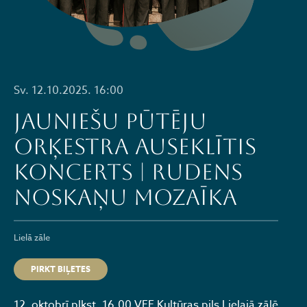
Sv. 12.10.2025. 16:00
Jauniešu pūtēju
orķestra AUSEKLĪTIS
koncerts | RUDENS
NOSKAŅU MOZAĪKA
Lielā zāle
PIRKT BIĻETES
12. oktobrī plkst. 16.00 VEF Kultūras pils Lielajā zālē