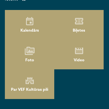
Kalendārs
Biļetes
Foto
Video
Par VEF Kultūras pili