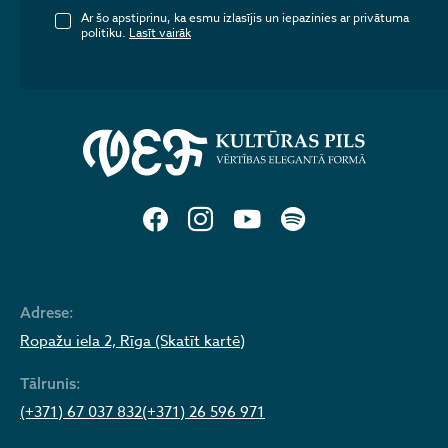
Ar šo apstiprinu, ka esmu izlasījis un iepazinies ar privātuma
politiku.
Lasīt vairāk
Adrese:
Ropažu iela 2, Rīga (Skatīt kartē)
Tālrunis:
(+371) 67 037 832
(+371) 26 596 971