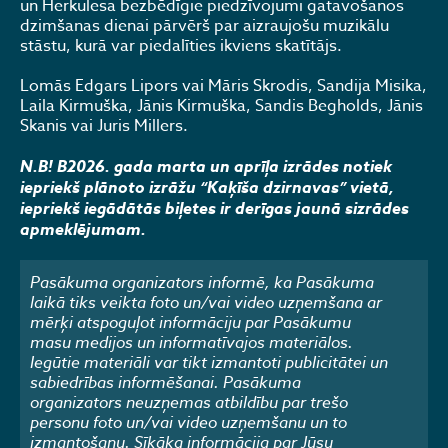
un Herkulesa bezbēdīgie piedzīvojumi gatavošanos
dzimšanas dienai pārvērš par aizraujošu muzikālu
stāstu, kurā var piedalīties ikviens skatītājs.
Lomās Edgars Lipors vai Māris Skrodis, Sandija Misika,
Laila Kirmuška, Jānis Kirmuška, Sandis Begholds, Jānis
Skanis vai Juris Millers.
N.B! B2026. gada marta un aprīļa izrādes notiek
iepriekš plānoto izrāžu “Kaķīša dzirnavas” vietā,
iepriekš iegādātās biļetes ir derīgas jaunā sizrādes
apmeklējumam.
Pasākuma organizators informē, ka Pasākuma
laikā tiks veikta foto un/vai video uzņemšana ar
mērķi atspoguļot informāciju par Pasākumu
masu medijos un informatīvajos materiālos.
Iegūtie materiāli var tikt izmantoti publicitātei un
sabiedrības informēšanai. Pasākuma
organizators neuzņemas atbildību par trešo
personu foto un/vai video uzņemšanu un to
izmantošanu. Sīkāka informācija par Jūsu