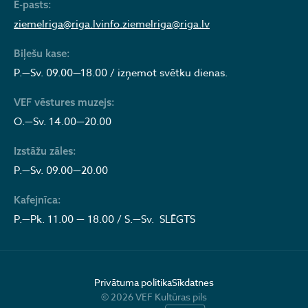
E-pasts:
ziemelriga@riga.lv
info.ziemelriga@riga.lv
Biļešu kase:
P.—Sv. 09.00—18.00 / izņemot svētku dienas.
VEF vēstures muzejs:
O.—Sv. 14.00—20.00
Izstāžu zāles:
P.—Sv. 09.00—20.00
Kafejnīca:
P.—Pk. 11.00 — 18.00 / S.—Sv. SLĒGTS
Privātuma politika
Sīkdatnes
© 2026 VEF Kultūras pils