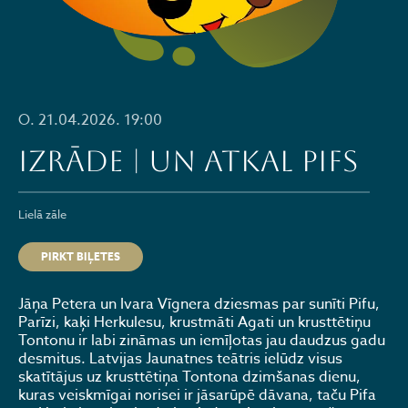
O. 21.04.2026. 19:00
IZRĀDE | UN ATKAL PIFS
Lielā zāle
PIRKT BIĻETES
Jāņa Petera un Ivara Vīgnera dziesmas par sunīti Pifu,
Parīzi, kaķi Herkulesu, krustmāti Agati un krusttētiņu
Tontonu ir labi zināmas un iemīļotas jau daudzus gadu
desmitus. Latvijas Jaunatnes teātris ielūdz visus
skatītājus uz krusttētiņa Tontona dzimšanas dienu,
kuras veiskmīgai norisei ir jāsarūpē dāvana, taču Pifa