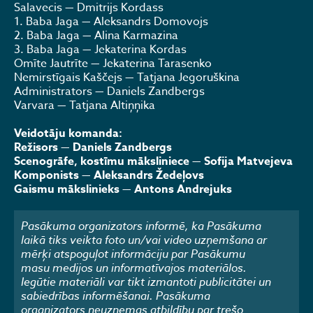
Salavecis — Dmitrijs Kordass
1. Baba Jaga — Aleksandrs Domovojs
2. Baba Jaga — Alina Karmazina
3. Baba Jaga — Jekaterina Kordas
Omīte Jautrīte — Jekaterina Tarasenko
Nemirstīgais Kaščejs — Tatjana Jegoruškina
Administrators — Daniels Zandbergs
Varvara — Tatjana Altiņņika
Veidotāju komanda:
Režisors — Daniels Zandbergs
Scenogrāfe, kostīmu māksliniece — Sofija Matvejeva
Komponists — Aleksandrs Žedeļovs
Gaismu mākslinieks — Antons Andrejuks
Pasākuma organizators informē, ka Pasākuma
laikā tiks veikta foto un/vai video uzņemšana ar
mērķi atspoguļot informāciju par Pasākumu
masu medijos un informatīvajos materiālos.
Iegūtie materiāli var tikt izmantoti publicitātei un
sabiedrības informēšanai. Pasākuma
organizators neuzņemas atbildību par trešo