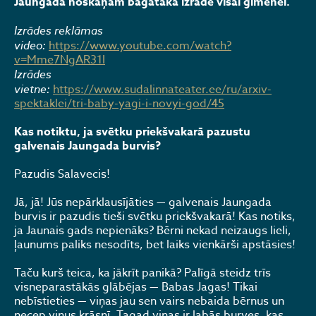
Jaungada noskaņām bagātākā izrāde visai ģimenei.
Izrādes reklāmas
video:
https://www.youtube.com/watch?
v=Mme7NgAR31I
Izrādes
vietne:
https://www.sudalinnateater.ee/ru/arxiv-
spektaklei/tri-baby-yagi-i-novyi-god/45
Kas notiktu, ja svētku priekšvakarā pazustu
galvenais Jaungada burvis?
Pazudis Salavecis!
Jā, jā! Jūs nepārklausījāties — galvenais Jaungada
burvis ir pazudis tieši svētku priekšvakarā! Kas notiks,
ja Jaunais gads nepienāks? Bērni nekad neizaugs lieli,
ļaunums paliks nesodīts, bet laiks vienkārši apstāsies!
Taču kurš teica, ka jākrīt panikā? Palīgā steidz trīs
visneparastākās glābējas — Babas Jagas! Tikai
nebīstieties — viņas jau sen vairs nebaida bērnus un
necep viņus krāsnī. Tagad viņas ir labās burves, kas