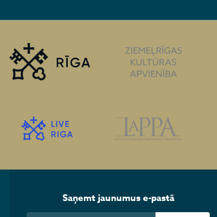
Saņemt jaunumus e-pastā