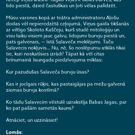
lido piestā, dzied častuškas un ļoti vēlas palīdzēt.
Mūsu varones kopā ar teātra administratoru Aļošu
dodas vēl nepieredzētā ceļojumā. Viņus gaida tikšanās
ar viltīgo Skoloto Kaščeju, kurš studē mitoloģiju un
visu laiku visiem jauc galvu, lidojumi burvju piestā un,
pats galvenais, — īstā Salaveča meklējumi. Taču
Salavecis nokļuvis… Nu, nē, šo noslēpumu atklās tikai
tie, kuri noskatīsies izrādi! Tāpat kā vēl citas
brīnumainā Jaungada piedzīvojuma mīklas:
Kur pazudušas Salaveča burvju ūsas?
Kas ir jocīgais rūķis, kas pastaigājas pa mežu galvenā
ziemas burvja kostīmā?
Ko tādu Salavecim vēstulē uzrakstīja Babas Jagas, par
ko pat pašām sametās kauns?
Atnāciet, un uzzināsiet!
Lomās: