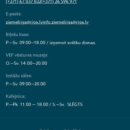
(+371) 67 037 832
(+371) 26 596 971
E-pasts:
ziemelriga@riga.lv
info.ziemelriga@riga.lv
Biļešu kase:
P.—Sv. 09.00—18.00 / izņemot svētku dienas.
VEF vēstures muzejs:
O.—Sv. 14.00—20.00
Izstāžu zāles:
P.—Sv. 09.00—20.00
Kafejnīca:
P.—Pk. 11.00 — 18.00 / S.—Sv. SLĒGTS