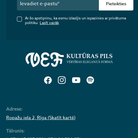
Pieteikties
Ar šo apstiprinu, ka esmu izlasījis un iepazinies ar privātuma
politiku.
Lasīt vairāk
Adrese:
Ropažu iela 2, Rīga (Skatīt kartē)
Tālrunis: