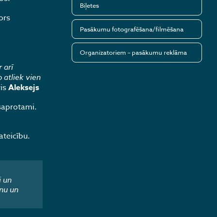
Biļetes
ors
Pasākumu fotografēšana/filmēšana
Organizatoriem – pasākumu reklāma
 arī
 atliek vien
ris
Aleksejs
 saprotami.
ateicību.
i un
nu un