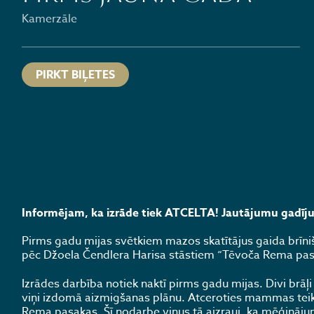
Kamerzāle
PIRKT BIĻETES
Informējam, ka izrāde tiek ATCELTA! Jautājumu gadīj
Pirms gadu mijas svētkiem mazos skatītājus gaida brīni
pēc Džoela Čendlera Harisa stāstiem “Tēvoča Rema pas
Izrādes darbība notiek naktī pirms gadu mijas. Divi brāļ
viņi izdomā aizmigšanas plānu. Atceroties mammas teikto
Rema pasakas. Šī nodarbe viņus tā aizrauj, ka mēģināj