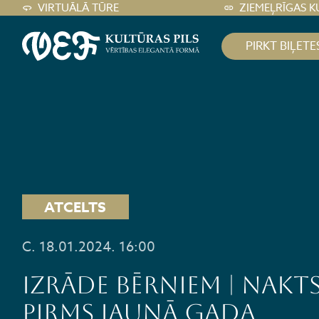
VIRTUĀLĀ TŪRE
ZIEMEĻRĪGAS K
PIRKT BIĻETE
ATCELTS
C. 18.01.2024. 16:00
Izrāde bērniem | Nakt
pirms Jaunā gada