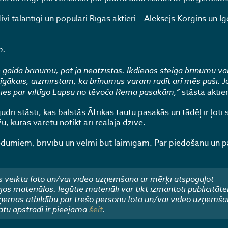
ivi talantīgi un populāri Rīgas aktieri – Aleksejs Korgins un Ig
m.
aida brīnumu, pat ja neatzīstas. Ikdienas steigā brīnumu var
īgākais, aizmirstam, ka brīnumus varam radīt arī mēs paši. Jo
es par viltīgo Lapsu no tēvoča Rema pasakām,”
stāsta aktie
ri stāsti, kas balstās Āfrikas tautu pasakās un tādēļ ir ļoti
u, kuras varētu notikt arī reālajā dzīvē.
edumiem, brīvību un vēlmi būt laimīgam. Par piedošanu un p
 veikta foto un/vai video uzņemšana ar mērķi atspoguļot
 materiālos. Iegūtie materiāli var tikt izmantoti publicitāte
emas atbildību par trešo personu foto un/vai video uzņemša
atu apstrādi ir pieejama
šeit
.