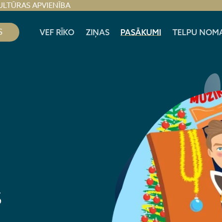
ULTŪRAS APVIENĪBA
S
VEF RĪKO
ZIŅAS
PASĀKUMI
TELPU NOM
s