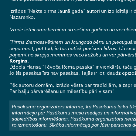
Izrādes “Nakts pirms Jaunā gada” autori un izpildītāji ir d
Nazarenko.
Izrāde ieteicama bērniem no sešiem gadiem un vecākie
“Pirms Ziemassvētkiem un Jaungada bērni un pieaugušie g
nepamanīt, pat tad, ja tas notiek pavisam līdzās. Un svar
paņemt no skapja mammas veco kažoku un var pārvērsti
Korgins.
Džoela Harisa “Tēvoča Rema pasaka” ir vienkārši, taču gud
Jo šīs pasakas īsti nav pasakas. Tajās ir ļoti daudz epizož
Pēc autoru domām, izrāde vēsta par tradīcijām, aizspri
Par baiļu pārvarēšanu un mīlestību pāri visam!
Pasākuma organizators informē, ka Pasākuma laikā tiks
informāciju par Pasākumu masu medijos un informatīvajos
sabiedrības informēšanai. Pasākuma organizators neuzņ
to izmantošanu. Sīkāka informācija par Jūsu personas d