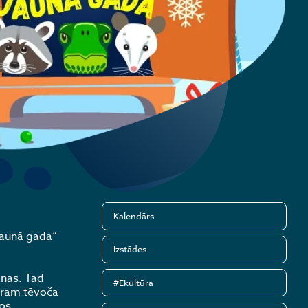
Kalendārs
Jaunā gada”
Izstādes
anas. Tad
#Ēkultūra
otram tēvoča
nos.