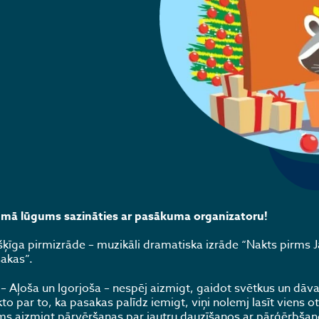
umā lūgums sazināties ar pasākuma organizatoru!
šķīga pirmizrāde – muzikāli dramatiska izrāde “Nakts pirms 
akas”.
i – Aļoša un Igorjoša – nespēj aizmigt, gaidot svētkus un dāv
 par to, ka pasakas palīdz iemigt, viņi nolemj lasīt viens 
ums aizmigt pārvēršanas par jautru dauzīšanos ar pārģērbša