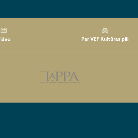
Par VEF Kultūras pili
ideo