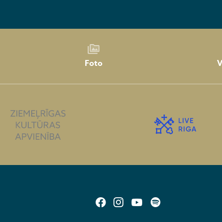
Foto
V