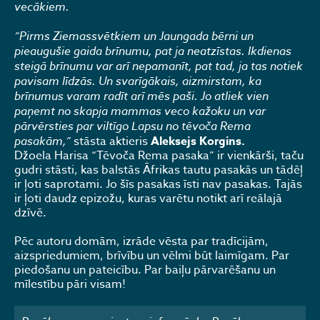
vecākiem.
“Pirms Ziemassvētkiem un Jaungada bērni un
pieaugušie gaida brīnumu, pat ja neatzīstas. Ikdienas
steigā brīnumu var arī nepamanīt, pat tad, ja tas notiek
pavisam līdzās. Un svarīgākais, aizmirstam, ka
brīnumus varam radīt arī mēs paši. Jo atliek vien
paņemt no skapja mammas veco kažoku un var
pārvērsties par viltīgo Lapsu no tēvoča Rema
pasakām,”
stāsta aktieris
Aleksejs Korgins.
Džoela Harisa “Tēvoča Rema pasaka” ir vienkārši, taču
gudri stāsti, kas balstās Āfrikas tautu pasakās un tādēļ
ir ļoti saprotami. Jo šīs pasakas īsti nav pasakas. Tajās
ir ļoti daudz epizožu, kuras varētu notikt arī reālajā
dzīvē.
Pēc autoru domām, izrāde vēsta par tradīcijām,
aizspriedumiem, brīvību un vēlmi būt laimīgam. Par
piedošanu un pateicību. Par baiļu pārvarēšanu un
mīlestību pāri visam!