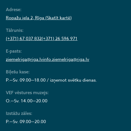
Adrese:
Ropažu iela 2, Rīga (Skatīt kartē)
Tālrunis:
(+371) 67 037 832
(+371) 26 596 971
E-pasts:
ziemelriga@riga.lv
info.ziemelriga@riga.lv
Biļešu kase:
P.—Sv. 09.00—18.00 / izņemot svētku dienas.
VEF vēstures muzejs:
O.—Sv. 14.00—20.00
Izstāžu zāles:
P.—Sv. 09.00—20.00