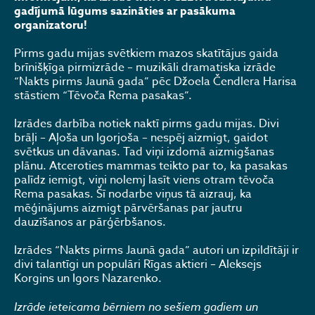
gadījumā lūgums sazināties ar pasākuma
organizatoru!
Pirms gadu mijas svētkiem mazos skatītājus gaida
brīnišķīga pirmizrāde – muzikāli dramatiska izrāde
“Nakts pirms Jaunā gada” pēc Džoela Čendlera Harisa
stāstiem “Tēvoča Rema pasakas”.
Izrādes darbība notiek naktī pirms gadu mijas. Divi
brāļi – Aļoša un Igorjoša – nespēj aizmigt, gaidot
svētkus un dāvanas. Tad viņi izdomā aizmigšanas
plānu. Atceroties mammas teikto par to, ka pasakas
palīdz iemigt, viņi nolemj lasīt viens otram tēvoča
Rema pasakas. Šī nodarbe viņus tā aizrauj, ka
mēģinājums aizmigt pārvēršanas par jautru
dauzīšanos ar pārģērbšanos.
Izrādes “Nakts pirms Jaunā gada” autori un izpildītāji ir
divi talantīgi un populāri Rīgas aktieri – Aleksejs
Korgins un Igors Nazarenko.
Izrāde ieteicama bērniem no sešiem gadiem un