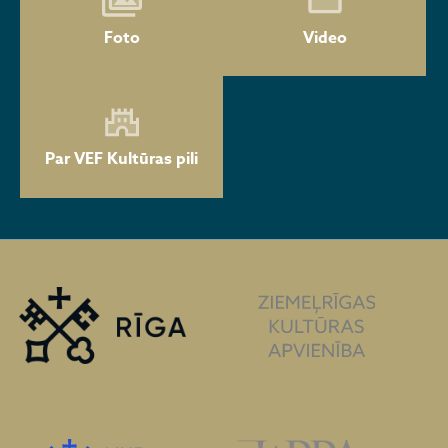
Foto
Video
Par VEF Kultūras pili