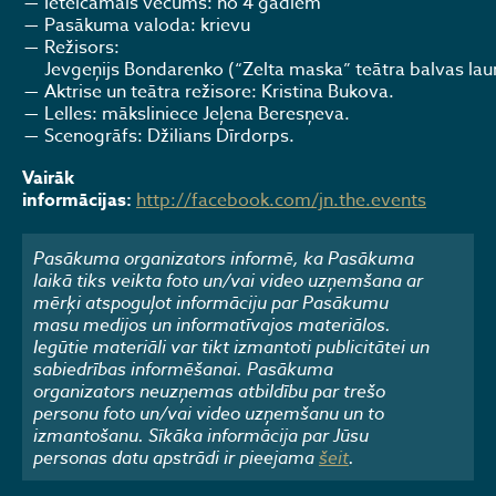
Ieteicamais vecums: no 4 gadiem
Pasākuma valoda: krievu
Režisors:
Jevgeņijs Bondarenko (“Zelta maska” teātra balvas lau
Aktrise un teātra režisore: Kristina Bukova.
Lelles: māksliniece Jeļena Beresņeva.
Scenogrāfs: Džilians Dīrdorps.
Vairāk
informācijas:
http://facebook.com/jn.the.events
Pasākuma organizators informē, ka Pasākuma
laikā tiks veikta foto un/vai video uzņemšana ar
mērķi atspoguļot informāciju par Pasākumu
masu medijos un informatīvajos materiālos.
Iegūtie materiāli var tikt izmantoti publicitātei un
sabiedrības informēšanai. Pasākuma
organizators neuzņemas atbildību par trešo
personu foto un/vai video uzņemšanu un to
izmantošanu. Sīkāka informācija par Jūsu
personas datu apstrādi ir pieejama
šeit
.