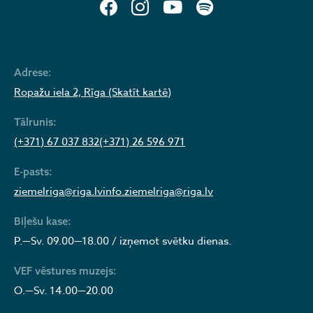
Adrese:
Ropažu iela 2, Rīga (Skatīt kartē)
Tālrunis:
(+371) 67 037 832
(+371) 26 596 971
E-pasts:
ziemelriga@riga.lv
info.ziemelriga@riga.lv
Biļešu kase:
P.—Sv. 09.00—18.00 / izņemot svētku dienas.
VEF vēstures muzejs:
O.—Sv. 14.00—20.00