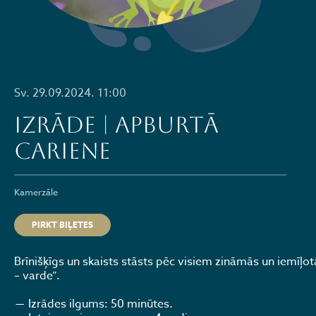
Sv. 29.09.2024. 11:00
Izrāde | APBURTĀ
CARIENE
Kamerzāle
PIRKT BIĻETES
Brīnišķīgs un skaists stāsts pēc visiem zināmās un iemīļo
– varde”.
Izrādes ilgums: 50 minūtes.