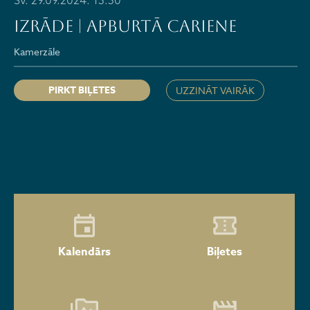
Sv. 29.09.2024. 13:30
Izrāde | APBURTĀ CARIENE
Kamerzāle
PIRKT BIĻETES
UZZINĀT VAIRĀK
Kalendārs
Biļetes