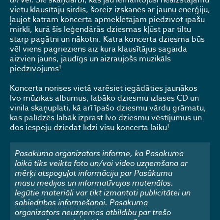
Šie skaņdarbi, kas jau iemantojuši neaizstājamu
vietu klausītāju sirdīs, šoreiz izskanēs ar jaunu enerģiju,
ļaujot katram koncerta apmeklētājam piedzīvot īpašu
mirkli, kurā šīs leģendārās dziesmas kļūst par tiltu
starp pagātni un nākotni. Katra koncerta dziesma būs
vēl viens pagrieziens aiz kura klausītājus sagaida
aizvien jauns, jaudīgs un aizraujošs muzikāls
piedzīvojums!
Koncerta norises vietā varēsiet iegādāties jaunākos
Ivo mūzikas albumus, labāko dziesmu izlases CD un
vinila skaņuplati, kā arī īpašo dziesmu vārdu grāmatu,
kas palīdzēs labāk izprast Ivo dziesmu vēstījumus un
dos iespēju dziedāt līdzi visu koncerta laiku!
Pasākuma organizators informē, ka Pasākuma
laikā tiks veikta foto un/vai video uzņemšana ar
mērķi atspoguļot informāciju par Pasākumu
masu medijos un informatīvajos materiālos.
Iegūtie materiāli var tikt izmantoti publicitātei un
sabiedrības informēšanai. Pasākuma
organizators neuzņemas atbildību par trešo