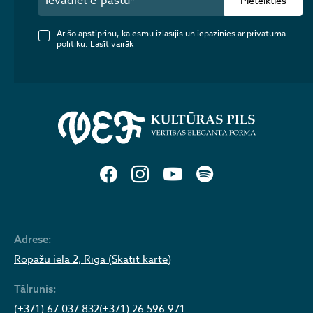
Pieteikties
Ar šo apstiprinu, ka esmu izlasījis un iepazinies ar privātuma
politiku.
Lasīt vairāk
Adrese:
Ropažu iela 2, Rīga (Skatīt kartē)
Tālrunis:
(+371) 67 037 832
(+371) 26 596 971