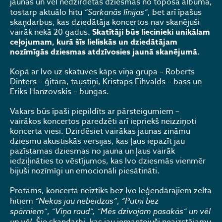
jaunās un vēl nedzirdētās dziesmas no topošā albuma,
tostarp aktuālo hitu
“Sarkanās līnijas”
, bet arī īpašus
skaņdarbus, kas dziedātāja koncertos nav skanējuši
vairāk nekā 20 gadus.
Skatītāji būs liecinieki unikālam
ceļojumam, kurā šīs lieliskās un dziedātājam
nozīmīgās dziesmas atdzīvosies jaunā skanējumā.
Kopā ar Ivo uz skatuves kāps viņa grupa – Roberts
Dinters – ģitāra, taustiņi, Kristaps Eihvalds – bass un
Ēriks Hanzovskis – bungas.
Vakars būs īpaši piepildīts ar pārsteigumiem –
vairākos koncertos paredzēti arī iepriekš neizziņoti
koncerta viesi. Dzirdēsiet vairākas jaunas zināmu
dziesmu akustiskās versijas, kas ļaus iepazīt jau
pazīstamas dziesmas no jauna un ļaus vairāk
iedziļināties to vēstījumos, kas Ivo dziesmās vienmēr
bijuši nozīmīgi un emocionāli piesātināti.
Protams, koncertā neiztiks bez Ivo leģendārajiem zelta
hitiem
“Nekas jau nebeidzas”
,
“Putni bez
spārniem”
,
“Viņa raud”, “Mēs dzīvojam pasakās” un vēl
un vēl.