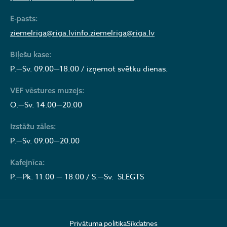
E-pasts:
ziemelriga@riga.lv
info.ziemelriga@riga.lv
Biļešu kase:
P.—Sv. 09.00—18.00 / izņemot svētku dienas.
VEF vēstures muzejs:
O.—Sv. 14.00—20.00
Izstāžu zāles:
P.—Sv. 09.00—20.00
Kafejnīca:
P.—Pk. 11.00 — 18.00 / S.—Sv. SLĒGTS
Privātuma politika
Sīkdatnes