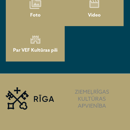
Foto
Video
Par VEF Kultūras pili