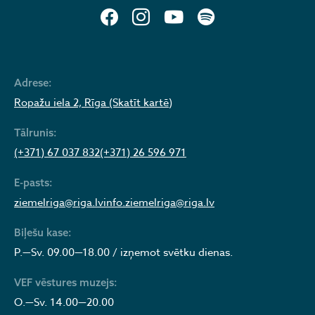
Adrese:
Ropažu iela 2, Rīga (Skatīt kartē)
Tālrunis:
(+371) 67 037 832
(+371) 26 596 971
E-pasts:
ziemelriga@riga.lv
info.ziemelriga@riga.lv
Biļešu kase:
P.—Sv. 09.00—18.00 / izņemot svētku dienas.
VEF vēstures muzejs:
O.—Sv. 14.00—20.00