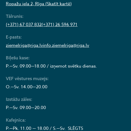
Ropažu iela 2, Rīga (Skatīt kartē)
Tālrunis:
(+371) 67 037 832
(+371) 26 596 971
E-pasts:
ziemelriga@riga.lv
info.ziemelriga@riga.lv
Biļešu kase:
P.—Sv. 09.00—18.00 / izņemot svētku dienas.
VEF vēstures muzejs:
O.—Sv. 14.00—20.00
Izstāžu zāles:
P.—Sv. 09.00—20.00
Kafejnīca:
P.—Pk. 11.00 — 18.00 / S.—Sv. SLĒGTS