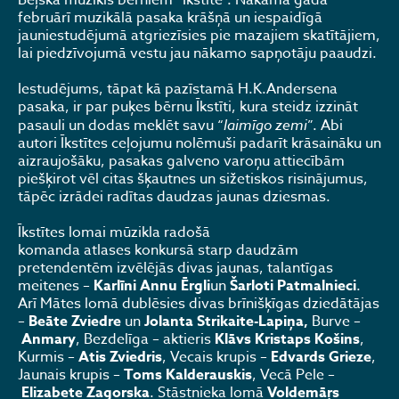
Beļska mūzikls bērniem “Īkstīte”. Nākamā gada
februārī muzikālā pasaka krāšņā un iespaidīgā
jauniestudējumā atgriezīsies pie mazajiem skatītājiem,
lai piedzīvojumā vestu jau nākamo sapņotāju paaudzi.
Iestudējums, tāpat kā pazīstamā H.K.Andersena
pasaka, ir par puķes bērnu Īkstīti, kura steidz izzināt
pasauli un dodas meklēt savu “
laimīgo zemi
”. Abi
autori Īkstītes ceļojumu nolēmuši padarīt krāsaināku un
aizraujošāku, pasakas galveno varoņu attiecībām
piešķirot vēl citas šķautnes un sižetiskos risinājumus,
tāpēc izrādei radītas daudzas jaunas dziesmas.
Īkstītes lomai mūzikla radošā
komanda atlases konkursā starp daudzām
pretendentēm izvēlējās divas jaunas, talantīgas
meitenes –
Karlīni Annu Ērgli
un
Šarloti Patmalnieci
.
Arī Mātes lomā dublēsies divas brīnišķīgas dziedātājas
–
Beāte Zviedre
un
Jolanta Strikaite-Lapiņa,
Burve –
Anmary
, Bezdelīga – aktieris
Klāvs Kristaps Košins
,
Kurmis –
Atis Zviedris
, Vecais krupis –
Edvards Grieze
,
Jaunais krupis –
Toms Kalderauskis
, Vecā Pele –
Elizabete Zagorska
. Stāstnieka lomā
Voldemāŗs