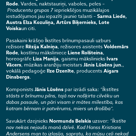
Rode
. Vardes, naktstauriņi, vaboles, peles –
Producentu grupas 7
iepriekšējos muzikālajos
iestudējumos jau iepazīti jaunie talanti –
Sarma Liede,
Austra Elza Kozuliņa, Artūrs Biķernieks, Lote
Voiska
un citi.
Pasakaini krāšņo Īkstītes brīnumpasauli uzburs
režisore
Rēzija Kalniņa
, režisores asistents
Voldemārs
Rode
, kostīmu māksliniece
Liene Rolšteina
,
horeogrāfe
Liza Manija
, gaismu mākslinieks
Ivars
Vācers
, mūzikas aranžiju meistars
Jānis Lūsēns jun.
,
vokālā pedagoģe
Ilze Dzenīte
, producents
Aigars
Dinsbergs
.
Komponists
Jānis Lūsēns
par izrādi saka:
“Īkstītes
stāsts ir brīnumu pilns, tajā nav nošķirta cilvēku un
dabas pasaule, un pāri visam ir mātes mīlestība, kas
katram bērnam ir patvērums, miers un drošība”.
Savukārt dzejnieks
Normunds Belskis
uzsver:
“
Īkstīte
nav nekas nejaušs manā dzīvē. Kad Hanss Kristians
Andersens man to izlasīja, sapratu, ka mūsu ceļi nekad