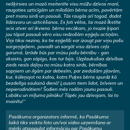
nešķirsies un mazā meitenīte visu mūžu dzīvos manī,
raugoties uzticīgām un mīlošām bērna acīm, pavērtām
pret manu sirdi un pasauli. Tās raugās arī tagad, dodot
līdzsvaru un uzticēšanos. Es ļoti vēlos, lai mazā Īkstīte
acis atver arī ikviena bērna vecākam, jo mazie ķipari
jau tāpat pasauli vēro visu redzošām eņģeļu actiņām.
Viņi tikai nezina, ka tie eņģelīši var izaugt par viņu pašu
sargeņģeļiem, pavadīt un sargāt visa dzīves ceļa
garumā. Izrāde būs par mūsu pašu bērnību – gan
skaisto, gan sāpīgo, kas tur bijis. Uzplaukušais dzīvības
zieds nesīs daļiņu no mūsu katra sirds, bērnības
sapņiem un ilgām par debesīm, par ziedošām pļavām,
kur, kūleņojot no kalna, katrs Puķes bērns spurdz kā
bezdelīga saulainā dienā! Ļausim tiem lidot, brīviem un
nepieradinātiem! Šodien mēs radām jaunu pasauli.
Labāku un mīļuma pilnāku! Tāpēc jau dzīvojam, lai to
mainītu!”
Pasākuma organizators informē, ka Pasākuma
laikā tiks veikta foto un/vai video uzņemšana ar
mērķi atspoguļot informāciju par Pasākumu