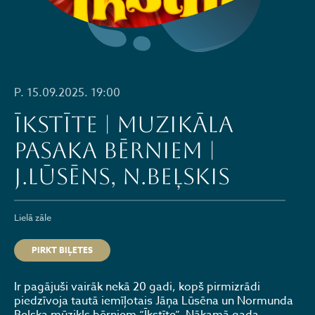
P. 15.09.2025. 19:00
ĪKSTĪTE | muzikāla
pasaka bērniem |
J.Lūsēns, N.Beļskis
Lielā zāle
PIRKT BIĻETES
Ir pagājuši vairāk nekā 20 gadi, kopš pirmizrādi
piedzīvoja tautā iemīļotais Jāņa Lūsēna un Normunda