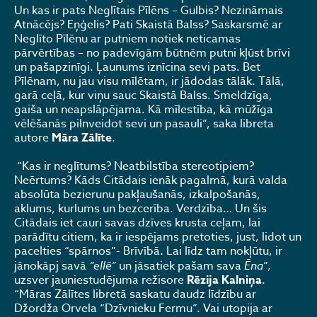
Un kas ir pats Neglītais Pīlēns – Gulbis? Nezināmais
Atnācējs? Eņģelis? Pati Skaistā Balss? Saskarsmē ar
Neglīto Pīlēnu ar putniem notiek neticamas
pārvērtības – no padevīgām būtnēm putni kļūst brīvi
un pašapzinīgi. Ļaunums iznīcina sevi pats. Bet
Pīlēnam, nu jau visu mīlētam, ir jādodas tālāk. Tālā,
garā ceļā, kur viņu sauc Skaistā Balss. Smeldzīga,
gaiša un neapslāpējama. Kā mīlestība, kā mūžīga
vēlēšanās pilnveidot sevi un pasauli”, saka libreta
autore
Māra Zālīte
.
“Kas ir neglītums? Neatbilstība stereotipiem?
Neērtums? Kāds Citādais ienāk pagalmā, kurā valda
absolūta bezierunu pakļaušanās, izkalpošanās,
aklums, kurlums un bezcerība. Verdzība… Un šis
Citādais iet cauri savas dzīves krusta ceļam, lai
parādītu citiem, ka ir iespējams pretoties, just, lidot un
pacelties “spārnos”- Brīvībā. Lai līdz tam nokļūtu, ir
jānokāpj savā
“ellē”
un jāsatiek pašam sava
Ēna
”,
uzsver jauniestudējuma režisore
Rēzija Kalniņa
.
“Māras Zālītes libretā saskatu daudz līdzību ar
Džordža Orvela “Dzīvnieku Fermu”. Vai utopija ar