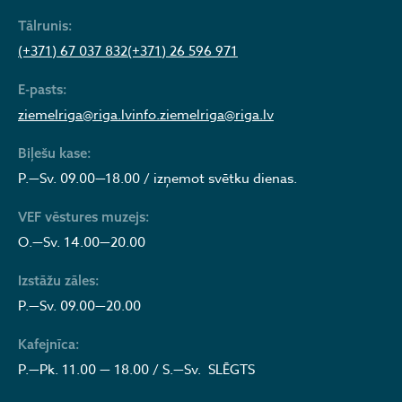
Tālrunis:
(+371) 67 037 832
(+371) 26 596 971
E-pasts:
ziemelriga@riga.lv
info.ziemelriga@riga.lv
Biļešu kase:
P.—Sv. 09.00—18.00 / izņemot svētku dienas.
VEF vēstures muzejs:
O.—Sv. 14.00—20.00
Izstāžu zāles:
P.—Sv. 09.00—20.00
Kafejnīca:
P.—Pk. 11.00 — 18.00 / S.—Sv. SLĒGTS