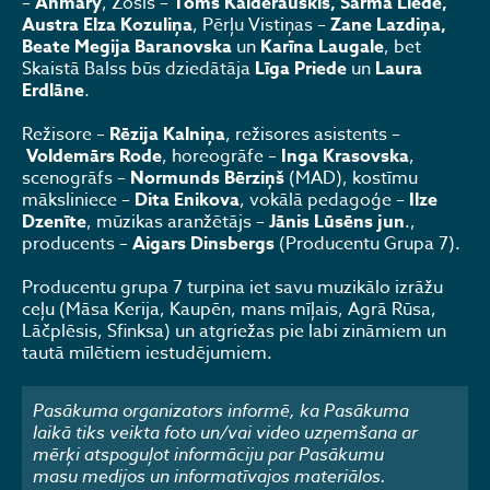
–
Anmary
, Zosis –
Toms Kalderauskis, Sarma Liede,
Austra Elza Kozuliņa
, Pērļu Vistiņas –
Zane Lazdiņa,
Beate Megija Baranovska
un
Karīna Laugale
, bet
Skaistā Balss būs dziedātāja
Līga Priede
un
Laura
Erdlāne
.
Režisore –
Rēzija Kalniņa
, režisores asistents –
Voldemārs Rode
, horeogrāfe –
Inga Krasovska
,
scenogrāfs –
Normunds Bērziņš
(MAD), kostīmu
māksliniece –
Dita Enikova
, vokālā pedagoģe –
Ilze
Dzenīte
, mūzikas aranžētājs –
Jānis Lūsēns jun
.,
producents –
Aigars Dinsbergs
(Producentu Grupa 7).
Producentu grupa 7 turpina iet savu muzikālo izrāžu
ceļu (Māsa Kerija, Kaupēn, mans mīļais, Agrā Rūsa,
Lāčplēsis, Sfinksa) un atgriežas pie labi zināmiem un
tautā mīlētiem iestudējumiem.
Pasākuma organizators informē, ka Pasākuma
laikā tiks veikta foto un/vai video uzņemšana ar
mērķi atspoguļot informāciju par Pasākumu
masu medijos un informatīvajos materiālos.