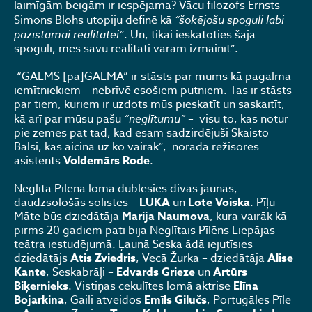
laimīgām beigām ir iespējama? Vācu filozofs Ernsts
Simons Blohs utopiju definē kā
“šokējošu spoguli labi
pazīstamai realitātei”
. Un, tikai ieskatoties šajā
spogulī, mēs savu realitāti varam izmainīt”.
“GALMS [pa]GALMĀ” ir stāsts par mums kā pagalma
iemītniekiem – nebrīvē esošiem putniem. Tas ir stāsts
par tiem, kuriem ir uzdots mūs pieskatīt un saskaitīt,
kā arī par mūsu pašu
“neglītumu”
– visu to, kas notur
pie zemes pat tad, kad esam sadzirdējuši Skaisto
Balsi, kas aicina uz ko vairāk”, norāda režisores
asistents
Voldemārs Rode
.
Neglītā Pīlēna lomā dublēsies divas jaunās,
daudzsološās solistes –
LUKA
un
Lote Voiska
. Pīļu
Māte būs dziedātāja
Marija Naumova
, kura vairāk kā
pirms 20 gadiem pati bija Neglītais Pīlēns Liepājas
teātra iestudējumā. Ļaunā Seska ādā iejutīsies
dziedātājs
Atis Zviedris
, Vecā Žurka – dziedātāja
Alise
Kante
, Seskabrāļi –
Edvards Grieze
un
Artūrs
Biķernieks
. Vistiņas cekulītes lomā aktrise
Elīna
Bojarkina
, Gaili atveidos
Emīls Gilučs
, Portugāles Pīle