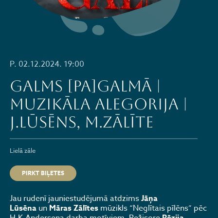
P. 02.12.2024. 19:00
GALMS [pa]GALMĀ |
muzikāla alegorija |
J.Lūsēns, M.Zālīte
Lielā zāle
PIRKT BIĻETES
Jau rudenī jauniestudējumā atdzims
Jāņa
Lūsēna
un
Māras Zālītes
mūzikls “Neglītais pīlēns” pēc