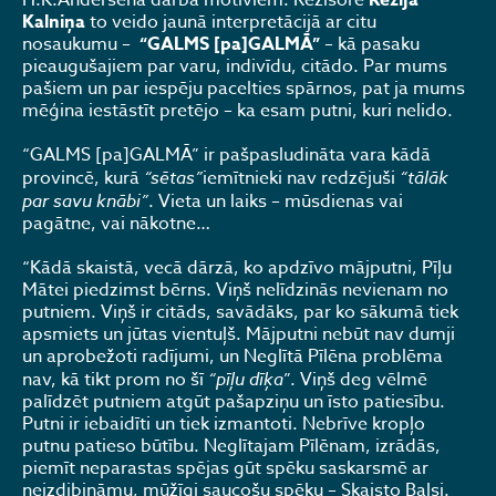
H.K.Andersena darba motīviem. Režisore
Rēzija
Kalniņa
to veido jaunā interpretācijā ar citu
nosaukumu –
“GALMS [pa]GALMĀ”
– kā pasaku
pieaugušajiem par varu, indivīdu, citādo. Par mums
pašiem un par iespēju pacelties spārnos, pat ja mums
mēģina iestāstīt pretējo – ka esam putni, kuri nelido.
“GALMS [pa]GALMĀ” ir pašpasludināta vara kādā
provincē, kurā
“sētas”
iemītnieki nav redzējuši
“tālāk
par savu knābi”
. Vieta un laiks – mūsdienas vai
pagātne, vai nākotne…
“Kādā skaistā, vecā dārzā, ko apdzīvo mājputni, Pīļu
Mātei piedzimst bērns. Viņš nelīdzinās nevienam no
putniem. Viņš ir citāds, savādāks, par ko sākumā tiek
apsmiets un jūtas vientuļš. Mājputni nebūt nav dumji
un aprobežoti radījumi, un Neglītā Pīlēna problēma
nav, kā tikt prom no šī
“pīļu dīķa
”. Viņš deg vēlmē
palīdzēt putniem atgūt pašapziņu un īsto patiesību.
Putni ir iebaidīti un tiek izmantoti. Nebrīve kropļo
putnu patieso būtību. Neglītajam Pīlēnam, izrādās,
piemīt neparastas spējas gūt spēku saskarsmē ar
neizdibināmu, mūžīgi saucošu spēku – Skaisto Balsi.