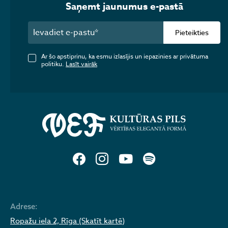
Saņemt jaunumus e-pastā
Pieteikties
Ar šo apstiprinu, ka esmu izlasījis un iepazinies ar privātuma
politiku.
Lasīt vairāk
Adrese:
Ropažu iela 2, Rīga (Skatīt kartē)