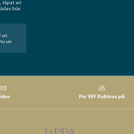
 tāpat arī
 kādas būs
i un
nu un
Par VEF Kultūras pili
ideo