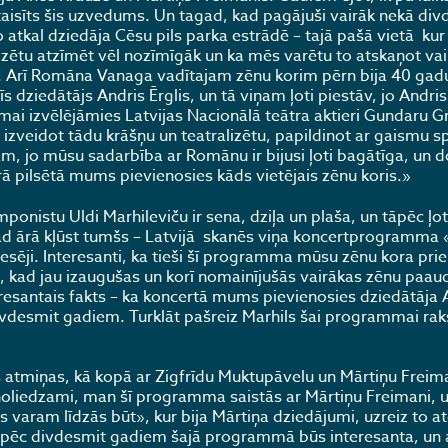
 uztaisīts šis uzvedums. Un tagad, kad pagājuši vairāk nekā di
 to atkal dziedāja Cēsu pils parka estrādē – tajā pašā vietā kur
adzētu atzīmēt vēl nozīmīgāk un ka mēs varētu to atskaņot va
mu. Arī Romāna Vanaga vadītajam zēnu korim pērn bija 40 gadu 
 dziedātājs Andris Ērglis, un tā viņam ļoti piestāv, jo Andris i
omai izvēlējāmies Latvijas Nacionālā teātra aktieri Gundaru 
zveidot tādu krāšņu un teatralizētu, papildinot ar gaismu s
 jo mūsu sadarbība ar Romānu ir bijusi ļoti bagātīga, un
rā pilsētā mums pievienosies kāds vietējais zēnu koris.»
onistu Uldi Marhileviču ir sena, dziļa un plaša, un tāpēc ļot
 kad ārā kļūst tumšs – Latvijā skanēs viņa koncertprogramma
esēji. Interesanti, ka tieši šī programma mūsu zēnu kora pr
, kad jau izaugušas un korī nomainījušās vairākas zēnu paau
eresantais fakts – ka koncertā mums pievienosies dziedātāja
ivdesmit gadiem. Turklāt pašreiz Marhils šai programmai rak
 atmiņas, kā kopā ar Zigfrīdu Muktupāvelu un Mārtiņu Freima
liedzami, man šī programma saistās ar Mārtiņu Freimani, un
varam līdzās būt», kur bija Mārtiņa dziedājumi, uzreiz to at
s pēc divdesmit gadiem šajā programmā būs interesanta, un a