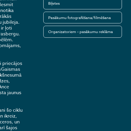
Biļetes
vdesmit
 notika
irākās
Pasākumu fotografēšana/filmēšana
jubileja.
r ļoti
Organizatoriem – pasākumu reklāma
Grasbergu.
pēlēm.
 domājams,
i priecājos
 «Gaismas
iekšnesumā
dzes,
 Ance
sta jaunus
ni šo ciklu
 ikreiz,
ceros, un
rī šajos