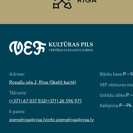
P.—S
Adrese:
Biļešu kase:
Ropažu iela 2, Rīga (Skatīt kartē)
VEF vēstures mu
Tālrunis:
P.—
Izstāžu zāles:
(+371) 67 037 832
(+371) 26 596 971
P.—Pk.
Kafejnīca:
E-pasts:
ziemelriga@riga.lv
info.ziemelriga@riga.lv