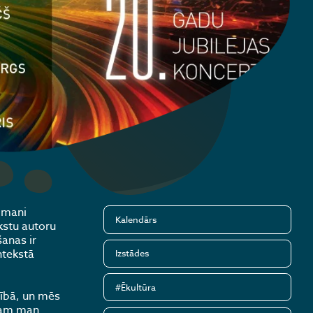
 mani
Kalendārs
kstu autoru
anas ir
ntekstā
Izstādes
#Ēkultūra
nībā, un mēs
ikam man