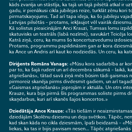
kāds zvanīja un stāstīja, ka tajā un tajā pilsētā atkal ir
gadu, ir pienākusi cikla jubilejas reize, turklāt zēnu kori
pirmatskaņojums. Tad arī tapa ideja, ka šo jubileju vaj
Latvijas pilsētās – protams, iekļaujot vēl vairāk dzies
Kā solistus pieaicinājām Anci Krauzi, Tumsas lomu izpildīs
skatuvisks un teatrāls (labā nozīmē), savukārt Teicēja l
Katrā ziņā, ceru, ka mums šo koncertuzvedumu izdosies i
Protams, programmu papildināsim gan ar kora dziesmām,
ka Ance un Andris arī kaut ko nodziedās. Un ceru, ka kat
Diriģents Romāns Vanags:
«Mūsu kora sadarbība ar komp
par to, ka šajā rudenī un arī decembra sākumā – laikā,
atgriešanās», tātad savā ziņā mēs būsim tādi gaismas n
pirmoreiz skanēja pirms divdesmit gadiem, un arī tagad
«Gaismas atgriešanās» joprojām ir aktuāla. Un otrs int
Krauze, kura bija pirmā šīs programmas soliste pirms d
skaņdarbus, kuri arī skanēs šajos koncertos.»
Dziedātāja Ance Krauze:
«Tās tiešām ir neaizmirstamas
dziedājām Skolēnu dziesmu un deju svētkos. Tāpēc, neno
kad skan kāda no cikla dziesmām, īpaši beidzamā – «Mēs 
liekas, ka tas ir bijis pavisam nesen… Tāpēc atgriešanā