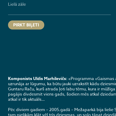
Lielā zāle
PIRKT BIĻETI
Komponists Uldis Marhilevičs:
«Programma «Gaismas at
uzrunāja ar lūgumu, ka būtu jauki uzrakstīt kādu dzies
Guntaru Raču, kurš atrada ļoti labu tēmu, kura ir mūžīga
pagājis divdesmit viens gads, šodien mēs atkal dziedam 
atkal ir tik aktuāls…
Pēc diviem gadiem – 2005.gadā – Mežaparkā bija lielie Sk
tam pielikām klāt vēl trīs dziesmas, un solo tāpat dzie