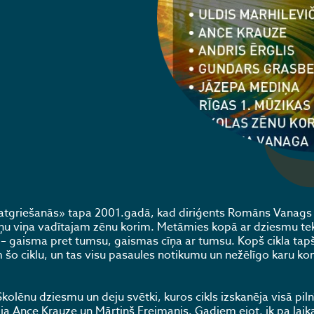
griešanās» tapa 2001.gadā, kad diriģents Romāns Vanags
miņu viņa vadītajam zēnu korim. Metāmies kopā ar dziesmu te
 – gaisma pret tumsu, gaismas cīņa ar tumsu. Kopš cikla tapš
šo ciklu, un tas visu pasaules notikumu un nežēlīgo karu ko
olēnu dziesmu un deju svētki, kuros cikls izskanēja visā pil
dāja Ance Krauze un Mārtiņš Freimanis. Gadiem ejot, ik pa la