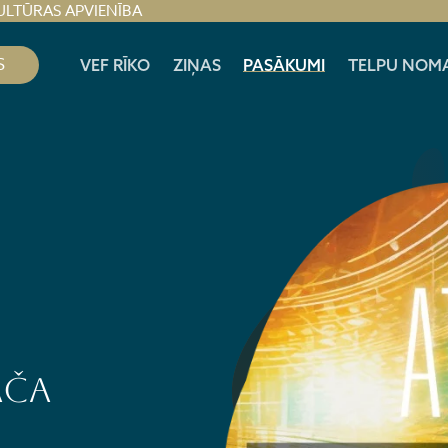
ULTŪRAS APVIENĪBA
S
VEF RĪKO
ZIŅAS
PASĀKUMI
TELPU NOM
ača