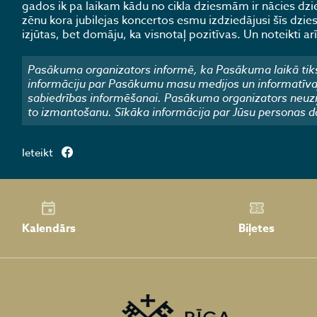
gados ik pa laikam kādu no cikla dziesmām ir nācies dzie
zēnu kora jubilejas koncertos esmu izdziedājusi šīs dzie
izjūtas, bet domāju, ka visnotaļ pozitīvas. Un noteikti ar
Pasākuma organizators informē, ka Pasākuma laikā tiks
informāciju par Pasākumu masu medijos un informatīvajos
sabiedrības informēšanai. Pasākuma organizators neuzņ
to izmantošanu. Sīkāka informācija par Jūsu personas d
Ieteikt
Kalendārs
Biļetes