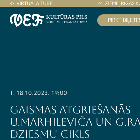
VIRTUĀLĀ TŪRE
ZIEMEĻRĪGAS K
PIRKT BIĻETE
T. 18.10.2023. 19:00
GAISMAS ATGRIEŠANĀS |
U.Marhileviča un G.R
dziesmu cikls