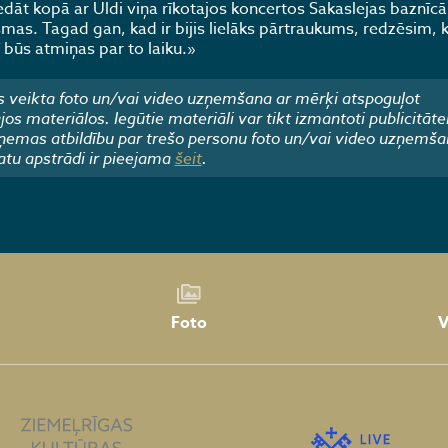
dāt kopā ar Uldi viņa rīkotajos koncertos Sakaslejas baznīcā,
smas. Tagad gan, kad ir bijis lielāks pārtraukums, redzēsim,
ī būs atmiņas par to laiku.»
 veikta foto un/vai video uzņemšana ar mērķi atspoguļot
 materiālos. Iegūtie materiāli var tikt izmantoti publicitāte
emas atbildību par trešo personu foto un/vai video uzņemša
atu apstrādi ir pieejama
šeit
.
Foto
V