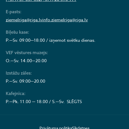
E-pasts:
ziemelriga@riga.lv
info.ziemelriga@riga.lv
Biļešu kase:
P.—Sv. 09.00—18.00 / izņemot svētku dienas.
VEF vēstures muzejs:
O.—Sv. 14.00—20.00
Izstāžu zāles:
P.—Sv. 09.00—20.00
Kafejnīca:
P.—Pk. 11.00 — 18.00 / S.—Sv. SLĒGTS
Privātuma politika
Sīkdatnes