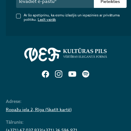
Pieteikties
Ar šo apstiprinu, ka esmu izlasījis un iepazinies ar privātuma
politiku.
Lasīt vairāk
Adrese:
Ropažu iela 2, Rīga (Skatīt kartē)
Tālrunis:
(+371) 67 037 832
(+371) 26 596 971