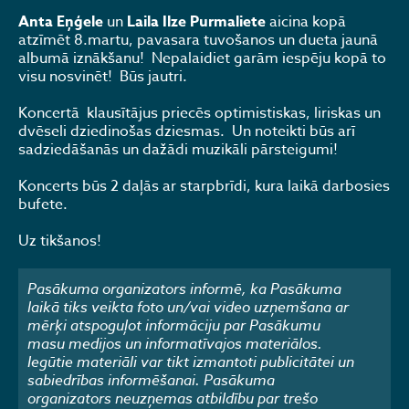
Anta Eņģele
un
Laila Ilze Purmaliete
aicina kopā
atzīmēt 8.martu, pavasara tuvošanos un dueta jaunā
albumā iznākšanu! Nepalaidiet garām iespēju kopā to
visu nosvinēt! Būs jautri.
Koncertā klausītājus priecēs optimistiskas, liriskas un
dvēseli dziedinošas dziesmas. Un noteikti būs arī
sadziedāšanās un dažādi muzikāli pārsteigumi!
Koncerts būs 2 daļās ar starpbrīdi, kura laikā darbosies
bufete.
Uz tikšanos!
Pasākuma organizators informē, ka Pasākuma
laikā tiks veikta foto un/vai video uzņemšana ar
mērķi atspoguļot informāciju par Pasākumu
masu medijos un informatīvajos materiālos.
Iegūtie materiāli var tikt izmantoti publicitātei un
sabiedrības informēšanai. Pasākuma
organizators neuzņemas atbildību par trešo