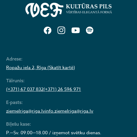
Adrese:
Ropažu iela 2, Rīga (Skatīt kartē)
Tālrunis:
(+371) 67 037 832
(+371) 26 596 971
E-pasts:
ziemelriga@riga.lv
info.ziemelriga@riga.lv
Biļešu kase:
P.—Sv. 09.00—18.00 / izņemot svētku dienas.