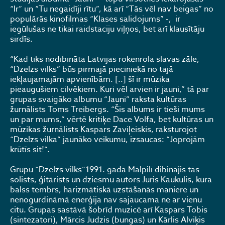
“Ir” un “Tu negaidīji rītu”, kā arī “Tās vēl nav beigas” no
populārās kinofilmas “Klases salidojums” -, ir
iegūlušas ne tikai raidstaciju viļņos, bet arī klausītāju
sirdīs.
“Kad tiks nodibināta Latvijas rokenrola slavas zāle,
“Dzelzs vilks” būs pirmajā pieciniekā no tajā
iekļaujamajām apvienībām. [..] šī ir mūzika
pieaugušiem cilvēkiem. Kuri vēl arvien ir jauni,” tā par
grupas svaigāko albumu “Jauni” raksta kultūras
žurnālists Toms Treibergs. “Šis albums ir tieši mums
un par mums,” vērtē kritiķe Dace Volfa, bet kultūras un
mūzikas žurnālists Kaspars Zaviļeiskis, raksturojot
“Dzelzs vilka” jaunāko veikumu, izsaucas: “Joprojām
krūtīs sit!”.
Grupu “Dzelzs vilks”1991. gadā Mālpilī dibinājis tās
solists, ģitārists un dziesmu autors Juris Kaukulis, kura
balss tembrs, harizmātiskā uzstāšanās maniere un
nenogurdināmā enerģija nav sajaucama ne ar vienu
citu. Grupas sastāvā šobrīd muzicē arī Kaspars Tobis
(sintezatori), Mārcis Judzis (bungas) un Kārlis Alviķis