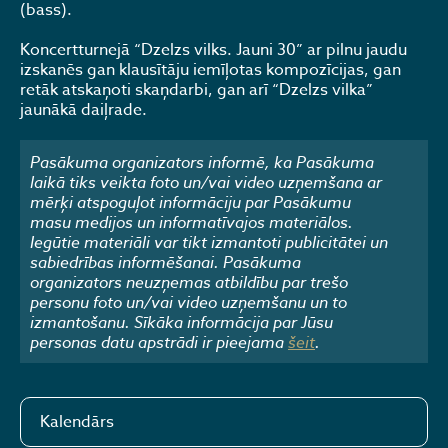
(bass).
Koncertturnejā “Dzelzs vilks. Jauni 30” ar pilnu jaudu
izskanēs gan klausītāju iemīļotas kompozīcijas, gan
retāk atskaņoti skaņdarbi, gan arī “Dzelzs vilka”
jaunākā daiļrade.
Pasākuma organizators informē, ka Pasākuma
laikā tiks veikta foto un/vai video uzņemšana ar
mērķi atspoguļot informāciju par Pasākumu
masu medijos un informatīvajos materiālos.
Iegūtie materiāli var tikt izmantoti publicitātei un
sabiedrības informēšanai. Pasākuma
organizators neuzņemas atbildību par trešo
personu foto un/vai video uzņemšanu un to
izmantošanu. Sīkāka informācija par Jūsu
personas datu apstrādi ir pieejama
šeit
.
Kalendārs