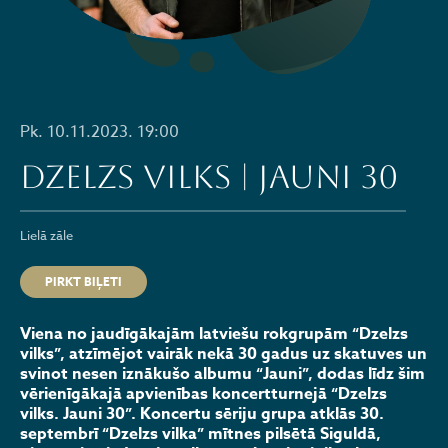
Pk. 10.11.2023. 19:00
DZELZS VILKS | JAUNI 30
Lielā zāle
PIRKT BIĻETI
Viena no jaudīgākajām latviešu rokgrupām “Dzelzs
vilks”, atzīmējot vairāk nekā 30 gadus uz skatuves un
svinot nesen iznākušo albumu “Jauni”, dodas līdz šim
vērienīgākajā apvienības koncertturnejā “Dzelzs
vilks. Jauni 30”. Koncertu sēriju grupa atklās 30.
septembrī “Dzelzs vilka” mītnes pilsētā Siguldā,