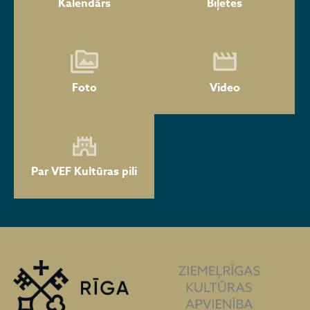
Kalendārs
Biļetes
Foto
Video
Par VEF Kultūras pili