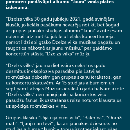
pirmoreiz piedāvājot albumu “Jauni” vinila plates
izdevumā.
“Dzelzs vilka 30 gadu jubileju 2021. gadā svinējām
klusāk, jo lielāki pasākumi nevarēja notikt, bet šogad
ar grupas jaunāko studijas albumu “Jauni” azotē esam
nolēmuši atzīmēt šo jubileju lielākā koncertturnejā,
ņemot līdzi spilgtāko Dzelzs vilka mūzikas bagāžu un
raugoties nākotnē ar jaunu mūziku,” par gaidāmo
koncerttūri stāsta “Dzelzs vilks” mūziķi.
“Dzelzs vilks” jau mazliet vairāk nekā trīs gadu
desmitus ir eksplozīva parādība pie Latvijas
rokmūzikas debesīm gan grupas skaņu ierakstos, gan
uz koncertu skatuvēm. Ar 15 studijas albumiem un
septiņām Latvijas Mūzikas ierakstu gada balvām azotē
“Dzelzs vilks” nemainīgi pulcina koncertos visu
paaudžu fanus, ik uzstāšanās reizē noturot klausītājus
uz spēcīga rokmūzikas viļņa.
Grupas klasika “Uijā uijā nikni vilki”, “Balerīna”, “Oranži
mati”, “Ļauj man tevi” , kā arī jaunākās dziesmas no
studijas albuma “Jauni” – topu virsotnes iekarojušās