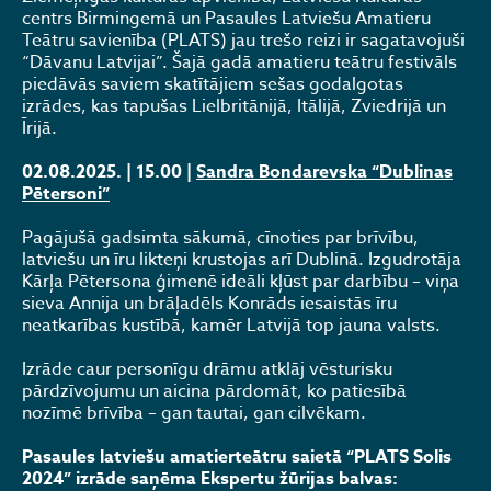
centrs Birmingemā un Pasaules Latviešu Amatieru
Teātru savienība (PLATS) jau trešo reizi ir sagatavojuši
“Dāvanu Latvijai”. Šajā gadā amatieru teātru festivāls
piedāvās saviem skatītājiem sešas godalgotas
izrādes, kas tapušas Lielbritānijā, Itālijā, Zviedrijā un
Īrijā.
02.08.2025. | 15.00 |
Sandra Bondarevska “Dublinas
Pētersoni”
Pagājušā gadsimta sākumā, cīnoties par brīvību,
latviešu un īru likteņi krustojas arī Dublinā. Izgudrotāja
Kārļa Pētersona ģimenē ideāli kļūst par darbību – viņa
sieva Annija un brāļadēls Konrāds iesaistās īru
neatkarības kustībā, kamēr Latvijā top jauna valsts.
Izrāde caur personīgu drāmu atklāj vēsturisku
pārdzīvojumu un aicina pārdomāt, ko patiesībā
nozīmē brīvība – gan tautai, gan cilvēkam.
Pasaules latviešu amatierteātru saietā “PLATS Solis
2024” izrāde saņēma Ekspertu žūrijas balvas: