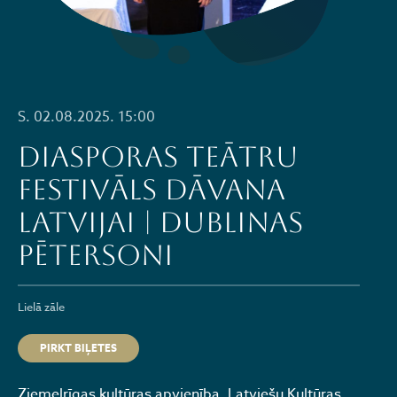
S. 02.08.2025. 15:00
Diasporas teātru
festivāls DĀVANA
LATVIJAI | DUBLINAS
PĒTERSONI
Lielā zāle
PIRKT BIĻETES
Ziemeļrīgas kultūras apvienība, Latviešu Kultūras