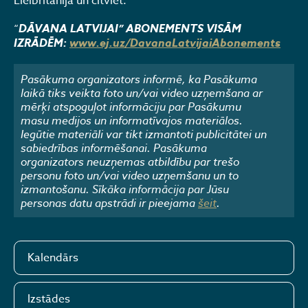
Lielbritānijā un citviet.
“
DĀVANA LATVIJAI” ABONEMENTS VISĀM
IZRĀDĒM:
www.ej.uz/DavanaLatvijaiAbonements
Pasākuma organizators informē, ka Pasākuma
laikā tiks veikta foto un/vai video uzņemšana ar
mērķi atspoguļot informāciju par Pasākumu
masu medijos un informatīvajos materiālos.
Iegūtie materiāli var tikt izmantoti publicitātei un
sabiedrības informēšanai. Pasākuma
organizators neuzņemas atbildību par trešo
personu foto un/vai video uzņemšanu un to
izmantošanu. Sīkāka informācija par Jūsu
personas datu apstrādi ir pieejama
šeit
.
Kalendārs
Izstādes