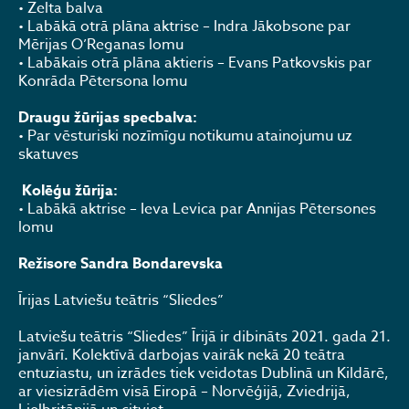
• Zelta balva
• Labākā otrā plāna aktrise – Indra Jākobsone par
Mērijas O’Reganas lomu
• Labākais otrā plāna aktieris – Evans Patkovskis par
Konrāda Pētersona lomu
Draugu žūrijas specbalva:
• Par vēsturiski nozīmīgu notikumu atainojumu uz
skatuves
Kolēģu žūrija:
• Labākā aktrise – Ieva Levica par Annijas Pētersones
lomu
Režisore Sandra Bondarevska
Īrijas Latviešu teātris “Sliedes”
Latviešu teātris “Sliedes” Īrijā ir dibināts 2021. gada 21.
janvārī. Kolektīvā darbojas vairāk nekā 20 teātra
entuziastu, un izrādes tiek veidotas Dublinā un Kildārē,
ar viesizrādēm visā Eiropā – Norvēģijā, Zviedrijā,