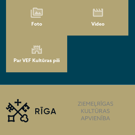
Foto
Video
Par VEF Kultūras pili