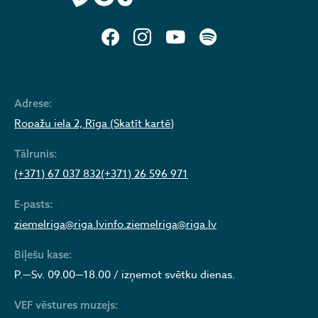
Adrese:
Ropažu iela 2, Rīga (Skatīt kartē)
Tālrunis:
(+371) 67 037 832
(+371) 26 596 971
E-pasts:
ziemelriga@riga.lv
info.ziemelriga@riga.lv
Biļešu kase:
P.—Sv. 09.00—18.00 / izņemot svētku dienas.
VEF vēstures muzejs: