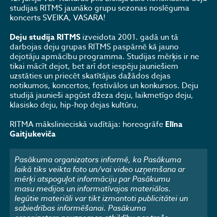
studijas RITMS jaunāko grupu sezonas noslēguma
koncerts SVEIKA, VASARA!
Deju studija RITMS
izveidota 2001. gadā un tā
darbojas deju grupas RITMS paspārnē kā jauno
dejotāju apmācību programma. Studijas mērķis ir ne
tikai mācīt dejot, bet arī dot iespēju jauniešiem
uzstāties un priecēt skatītājus dažādos dejas
notikumos, koncertos, festivālos un konkursos. Deju
studijā jaunieši apgūst džeza deju, laikmetīgo deju,
klasisko deju, hip-hop dejas kultūru.
RITMA mākslinieciskā vadītāja: horeogrāfe
Elīna
Gaitjukeviča
Pasākuma organizators informē, ka Pasākuma
laikā tiks veikta foto un/vai video uzņemšana ar
mērķi atspoguļot informāciju par Pasākumu
masu medijos un informatīvajos materiālos.
Iegūtie materiāli var tikt izmantoti publicitātei un
sabiedrības informēšanai. Pasākuma