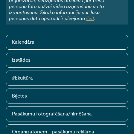
organizators neuzņemas atbildību par trešo
personu foto un/vai video uzņemšanu un to
izmantošanu. Sīkāka informācija par Jūsu
personas datu apstrādi ir pieejama
šeit
.
Kalendārs
Izstādes
#Ēkultūra
Biļetes
Pasākumu fotografēšana/filmēšana
Organizatoriem – pasākumu reklāma