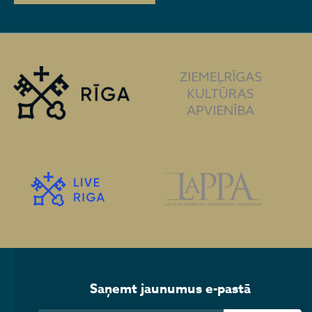
Saņemt jaunumus e-pastā