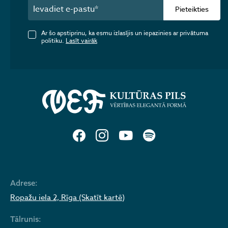
Pieteikties
Ar šo apstiprinu, ka esmu izlasījis un iepazinies ar privātuma
politiku.
Lasīt vairāk
Adrese:
Ropažu iela 2, Rīga (Skatīt kartē)
Tālrunis: