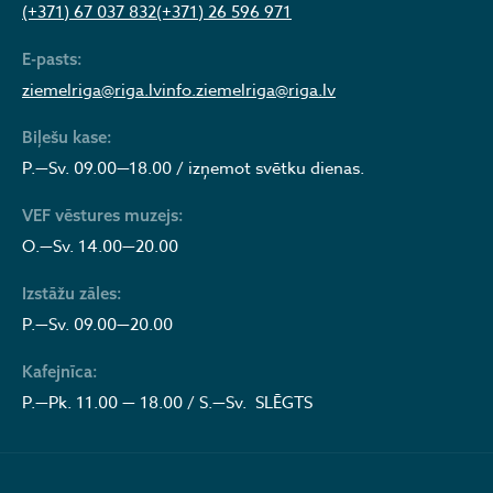
(+371) 67 037 832
(+371) 26 596 971
E-pasts:
ziemelriga@riga.lv
info.ziemelriga@riga.lv
Biļešu kase:
P.—Sv. 09.00—18.00 / izņemot svētku dienas.
VEF vēstures muzejs:
O.—Sv. 14.00—20.00
Izstāžu zāles:
P.—Sv. 09.00—20.00
Kafejnīca:
P.—Pk. 11.00 — 18.00 / S.—Sv. SLĒGTS