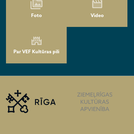
Foto
Video
Par VEF Kultūras pili