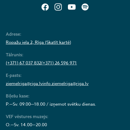
Adrese:
Ropažu iela 2, Rīga (Skatīt kartē)
Tālrunis:
(+371) 67 037 832
(+371) 26 596 971
E-pasts:
ziemelriga@riga.lv
info.ziemelriga@riga.lv
Biļešu kase:
P.—Sv. 09.00—18.00 / izņemot svētku dienas.
VEF vēstures muzejs:
O.—Sv. 14.00—20.00