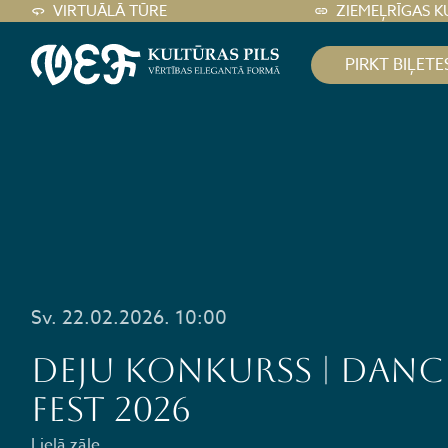
VIRTUĀLĀ TŪRE
ZIEMEĻRĪGAS K
PIRKT BIĻETE
Sv. 22.02.2026. 10:00
DEJU KONKURSS | DANC
FEST 2026
Lielā zāle