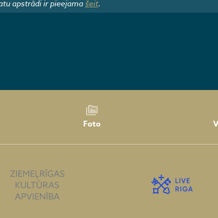
atu apstrādi ir pieejama
šeit
.
Foto
V