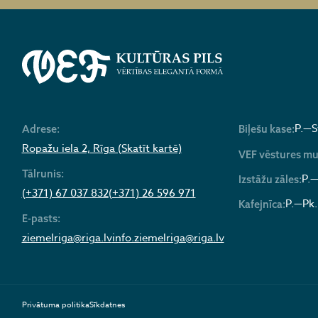
P.—S
Adrese:
Biļešu kase:
Ropažu iela 2, Rīga (Skatīt kartē)
VEF vēstures mu
Tālrunis:
P.—
Izstāžu zāles:
(+371) 67 037 832
(+371) 26 596 971
P.—Pk.
Kafejnīca:
E-pasts:
ziemelriga@riga.lv
info.ziemelriga@riga.lv
Privātuma politika
Sīkdatnes