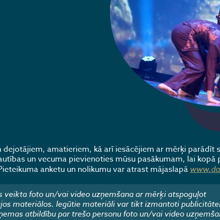
m dejotājiem, amatieriem, kā arī iesācējiem ar mērķi parādīt 
 tautības un vecuma pievienoties mūsu pasākumam, lai kopā 
u. Pieteikuma anketu un nolikumu var atrast mājaslapā
www.dan
 veikta foto un/vai video uzņemšana ar mērķi atspoguļot
 materiālos. Iegūtie materiāli var tikt izmantoti publicitāte
emas atbildību par trešo personu foto un/vai video uzņemša