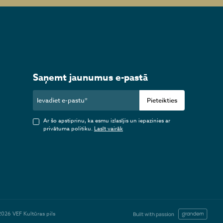
Saņemt jaunumus e-pastā
Pieteikties
Ar šo apstiprinu, ka esmu izlasījis un iepazinies ar
privātuma politiku.
Lasīt vairāk
2026 VEF Kultūras pils