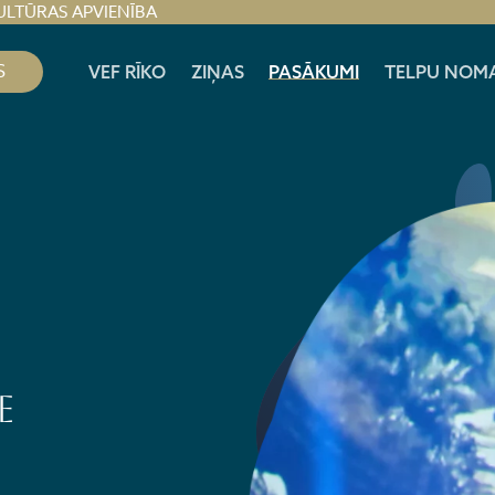
ULTŪRAS APVIENĪBA
S
VEF RĪKO
ZIŅAS
PASĀKUMI
TELPU NOM
E