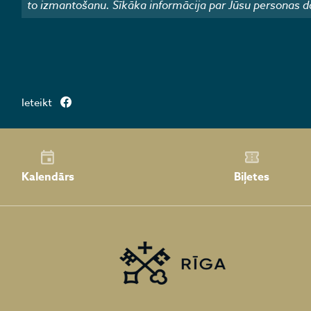
to izmantošanu. Sīkāka informācija par Jūsu personas d
Ieteikt
Kalendārs
Biļetes