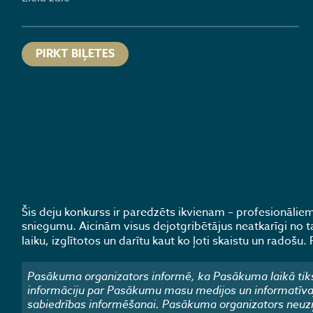
PIRKT BIĻETES
Šis deju konkurss ir paredzēts ikvienam – profesionālie
sniegumu. Aicinām visus dejotgribētājus neatkarīgi no
laiku, izglītotos un darītu kaut ko ļoti skaistu un radoš
Pasākuma organizators informē, ka Pasākuma laikā tiks
informāciju par Pasākumu masu medijos un informatīvajos
sabiedrības informēšanai. Pasākuma organizators neuzņ