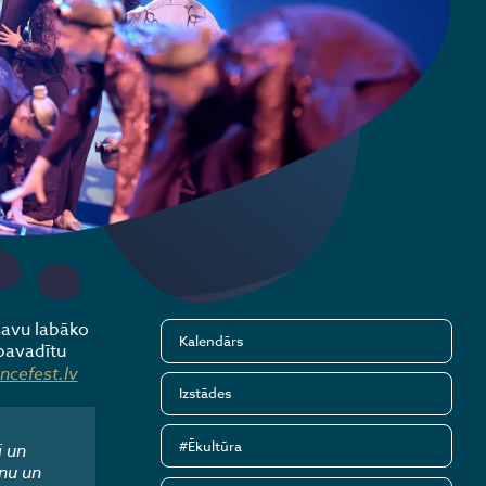
savu labāko
Kalendārs
pavadītu
cefest.lv
Izstādes
#Ēkultūra
i un
nu un