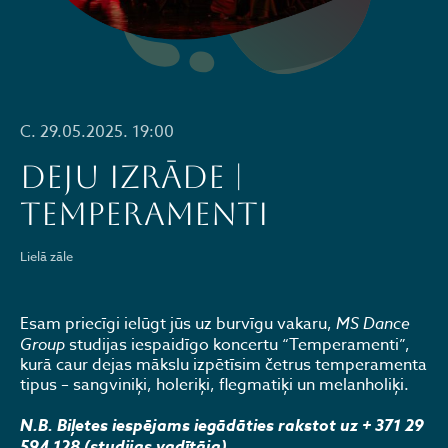
C. 29.05.2025. 19:00
DEJU IZRĀDE |
TEMPERAMENTI
Lielā zāle
Esam priecīgi ielūgt jūs uz burvīgu vakaru,
MS Dance
Group
studijas iespaidīgo koncertu “Temperamenti”,
kurā caur dejas mākslu izpētīsim četrus temperamenta
tipus – sangviniķi, holeriķi, flegmatiķi un melanholiķi.
N.B. Biļetes iespējams iegādāties rakstot uz + 371 29
594 128 (studijas vadītāja)