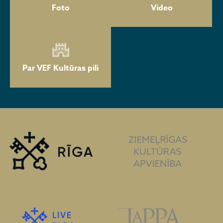
Foto
Video
Par VEF Kultūras pili