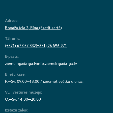
Adrese:
Ropažu iela 2, Rīga (Skatīt kartē)
Tālrunis:
(+371) 67 037 832
(+371) 26 596 971
E-pasts:
ziemelriga@riga.lv
info.ziemelriga@riga.lv
Biļešu kase:
P.—Sv. 09.00—18.00 / izņemot svētku dienas.
VEF vēstures muzejs:
O.—Sv. 14.00—20.00
Izstāžu zāles: