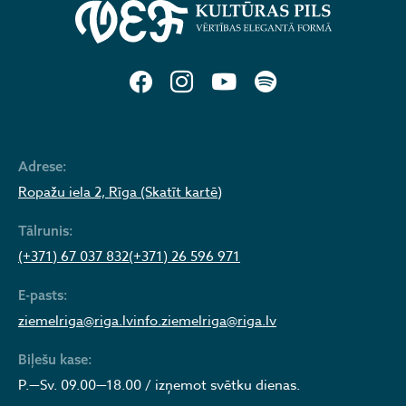
Adrese:
Ropažu iela 2, Rīga (Skatīt kartē)
Tālrunis:
(+371) 67 037 832
(+371) 26 596 971
E-pasts:
ziemelriga@riga.lv
info.ziemelriga@riga.lv
Biļešu kase:
P.—Sv. 09.00—18.00 / izņemot svētku dienas.