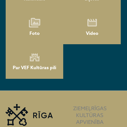
Foto
Video
Par VEF Kultūras pili