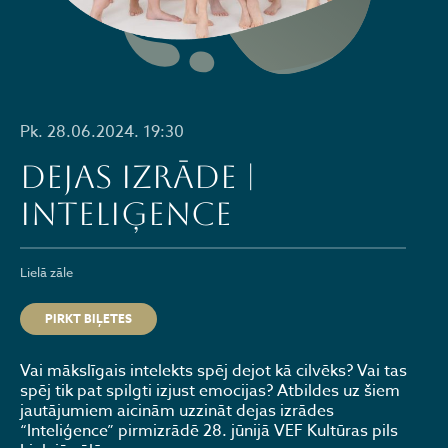
Pk. 28.06.2024. 19:30
DEJAS IZRĀDE |
INTELIĢENCE
Lielā zāle
PIRKT BIĻETES
Vai mākslīgais intelekts spēj dejot kā cilvēks? Vai tas
spēj tik pat spilgti izjust emocijas? Atbildes uz šiem
jautājumiem aicinām uzzināt dejas izrādes
“Inteliģence” pirmizrādē 28. jūnijā VEF Kultūras pils