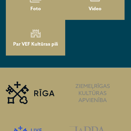
Foto
Video
Par VEF Kultūras pili