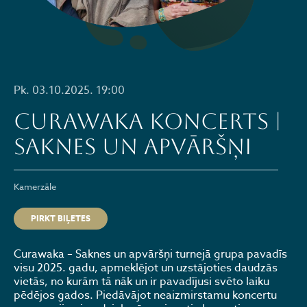
Pk. 03.10.2025. 19:00
CURAWAKA koncerts |
SAKNES UN APVĀRŠŅI
Kamerzāle
PIRKT BIĻETES
Curawaka – Saknes un apvāršņi turnejā grupa pavadīs
visu 2025. gadu, apmeklējot un uzstājoties daudzās
vietās, no kurām tā nāk un ir pavadījusi svēto laiku
pēdējos gados. Piedāvājot neaizmirstamu koncertu