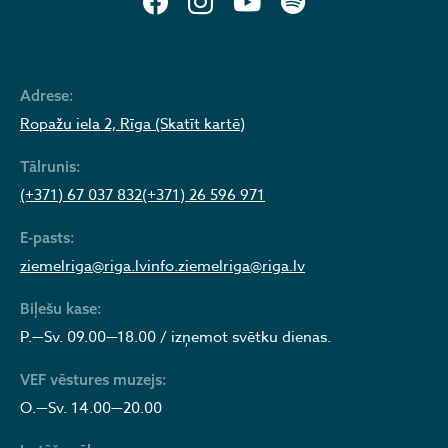
Adrese:
Ropažu iela 2, Rīga (Skatīt kartē)
Tālrunis:
(+371) 67 037 832
(+371) 26 596 971
E-pasts:
ziemelriga@riga.lv
info.ziemelriga@riga.lv
Biļešu kase:
P.—Sv. 09.00—18.00 / izņemot svētku dienas.
VEF vēstures muzejs:
O.—Sv. 14.00—20.00