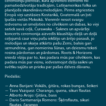
ceremoniju pieredzi, kurā apvienoti elementi no
pamatiedzīvotāju tradīcijām, Latīņamerikas folka un
planējošs skandināvu melodijām. Pirms atgriesties
Eiropā viņi uzstāsies Kostarikā, Gvatemalā un ļoti
īpašās vietās Meksikā. Vienmēr nesot svaigu
iedvesmu un smeļoties no cilvēkiem un dabas, ko viņi
satiek savā ceļā, Curawaka – Saknes un apvāršņi
koncerts ceremonija aizvedīs klausītāju dziļā un dziļā
ceļojumā caur viņu pašu iekšējo un ārējo pasauli, jo
melodijas un skaņa atkārto pašu Zemi, balsis gan
uzmundrina, gan nomierina šūnas, un dziesmu teksti
rosina pārdomas un pārdomas. Roots & Horizons
sniedz vīziju par to, kas padara mūs par cilvēkiem, kas
padara mūs par vienu, iedvesmojot dziļu saikni un
svētku sajūtu un prieku par pašas dzīves dāvanu.
Piedalās:
Anna Barijani: Vokāls, ģitāra, rokas bungas, šeikeri
Tavo Vazquez: Charango, quena, sikuri flautas
Alberto Arojo: Ģitāra, bass
Dario Santamarija Romero: Šķērsflauta, sikuri
flautas, čarango