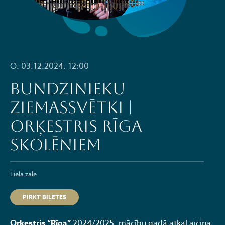
O. 03.12.2024. 12:00
BUNDZINIEKU
ZIEMASSVĒTKI |
Orķestris Rīga
skolēniem
Lielā zāle
PIRKT BIĻETES
Orķestris “Rīga”
2024/2025. mācību gadā atkal aicina