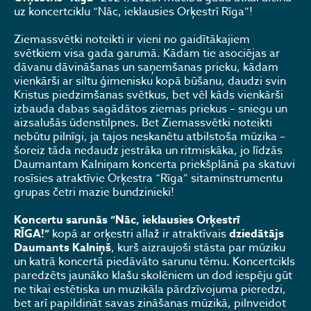
uz koncertciklu “Nāc, ieklausies Orķestrī Rīga”!
Ziemassvētki noteikti ir vieni no gaidītākajiem
svētkiem visa gada garumā. Kādam tie asociējas ar
dāvanu dāvināšanas un saņemšanas prieku, kādam
vienkārši ar siltu ģimenisku kopā būšanu, daudzi svin
Kristus piedzimšanas svētkus, bet vēl kāds vienkārši
izbauda dabas sagādātos ziemas priekus – sniegu un
aizsalušās ūdenstilpnes. Bet Ziemassvētki noteikti
nebūtu pilnīgi, ja tajos neskanētu atbilstoša mūzika –
šoreiz tāda nedaudz jestrāka un ritmiskāka, jo līdzās
Daumantam Kalniņam koncerta priekšplānā pa skatuvi
rosīsies atraktīvie Orķestra “Rīga” sitaminstrumentu
grupas četri mazie bundzinieki!
Koncertu sarunās “Nāc, ieklausies Orķestrī
RĪGA!”
kopā ar orķestri allaž ir atraktīvais
dziedātājs
Daumants Kalniņš
, kurš aizraujoši stāsta par mūziku
un katrā koncertā piedāvāto sarunu tēmu. Koncertcikls
paredzēts jaunāko klašu skolēniem un dod iespēju gūt
ne tikai estētiska un muzikāla pārdzīvojuma pieredzi,
bet arī papildināt savas zināšanas mūzikā, pilnveidot