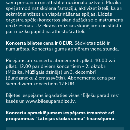
savu personību un attīstīt emocionālo uztveri. Mūzika
spēj atmodināt skolēna fantāziju, aktivizēt iztēli, kā arī
sekmēt sintēzes un vispārināšanas spējas. Līdzās
orķestra spēlei koncertos skan dažādi solo instrumenti
un dziesmas. Uz ekrāna mūzikas skanējumu un stāstu
par mūziku papildina atbilstoši attēli.
Koncerta biļetes cena ir 8 EUR
. Sēdvietas zālē ir
numurētas. Koncerta ilgums apmēram viena stunda.
Pieejams arī koncertu abonements plkst. 10.00 vai
plkst. 12.00 par diviem koncertiem – 2. oktobrī
(Mūzika. Mūžīgais dzinējs) un 3. decembrī
(Bundzinieku Ziemassvētki). Abonementa cena par
šiem diviem koncertiem 12 EUR.
Biļetes iespējams iegādāties visās “Biļešu paradīzes”
kasēs un www.bilesuparadize.lv.
Koncertu apmeklējumam iespējams izmantot arī
programmas “Latvijas skolas soma” finansējumu.