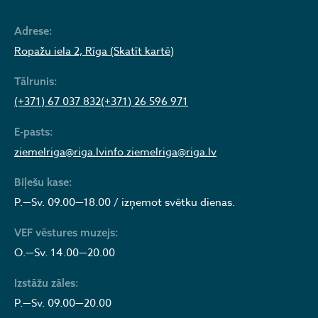
Adrese:
Ropažu iela 2, Rīga (Skatīt kartē)
Tālrunis:
(+371) 67 037 832
(+371) 26 596 971
E-pasts:
ziemelriga@riga.lv
info.ziemelriga@riga.lv
Biļešu kase:
P.—Sv. 09.00—18.00 / izņemot svētku dienas.
VEF vēstures muzejs:
O.—Sv. 14.00—20.00
Izstāžu zāles:
P.—Sv. 09.00—20.00