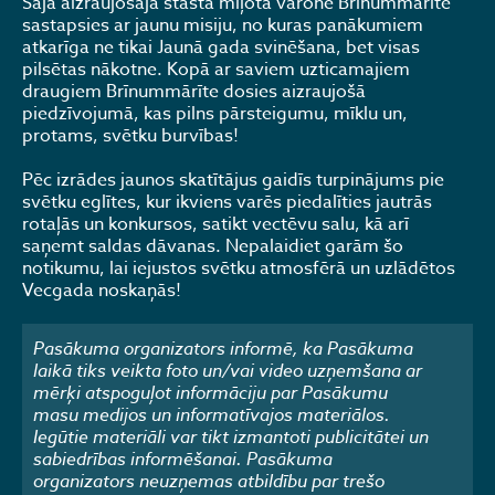
Šajā aizraujošajā stāstā mīļotā varone Brīnummārīte
sastapsies ar jaunu misiju, no kuras panākumiem
atkarīga ne tikai Jaunā gada svinēšana, bet visas
pilsētas nākotne. Kopā ar saviem uzticamajiem
draugiem Brīnummārīte dosies aizraujošā
piedzīvojumā, kas pilns pārsteigumu, mīklu un,
protams, svētku burvības!
Pēc izrādes jaunos skatītājus gaidīs turpinājums pie
svētku eglītes, kur ikviens varēs piedalīties jautrās
rotaļās un konkursos, satikt vectēvu salu, kā arī
saņemt saldas dāvanas. Nepalaidiet garām šo
notikumu, lai iejustos svētku atmosfērā un uzlādētos
Vecgada noskaņās!
Pasākuma organizators informē, ka Pasākuma
laikā tiks veikta foto un/vai video uzņemšana ar
mērķi atspoguļot informāciju par Pasākumu
masu medijos un informatīvajos materiālos.
Iegūtie materiāli var tikt izmantoti publicitātei un
sabiedrības informēšanai. Pasākuma
organizators neuzņemas atbildību par trešo