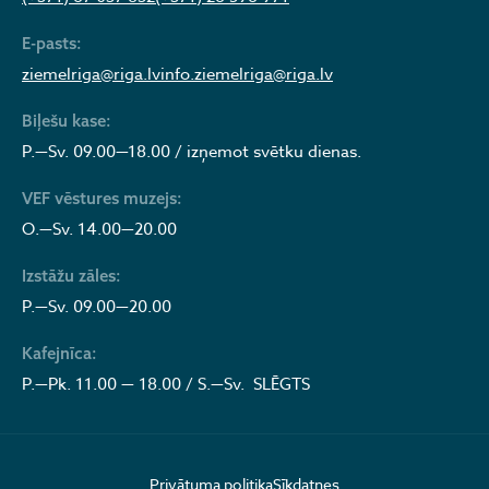
E-pasts:
ziemelriga@riga.lv
info.ziemelriga@riga.lv
Biļešu kase:
P.—Sv. 09.00—18.00 / izņemot svētku dienas.
VEF vēstures muzejs:
O.—Sv. 14.00—20.00
Izstāžu zāles:
P.—Sv. 09.00—20.00
Kafejnīca:
P.—Pk. 11.00 — 18.00 / S.—Sv. SLĒGTS
Privātuma politika
Sīkdatnes