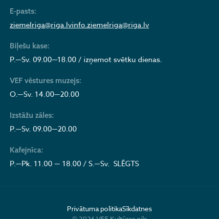
E-pasts:
ziemelriga@riga.lv
info.ziemelriga@riga.lv
Biļešu kase:
P.—Sv. 09.00—18.00 / izņemot svētku dienas.
VEF vēstures muzejs:
O.—Sv. 14.00—20.00
Izstāžu zāles:
P.—Sv. 09.00—20.00
Kafejnīca:
P.—Pk. 11.00 — 18.00 / S.—Sv. SLĒGTS
Privātuma politika
Sīkdatnes
© 2026 VEF Kultūras pils