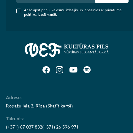
Ar šo apstiprinu, ka esmu izlasījis un iepazinies ar privātuma
politiku.
Lasīt vairāk
Adrese:
Ropažu iela 2, Rīga (Skatīt kartē)
Tālrunis:
(+371) 67 037 832
(+371) 26 596 971