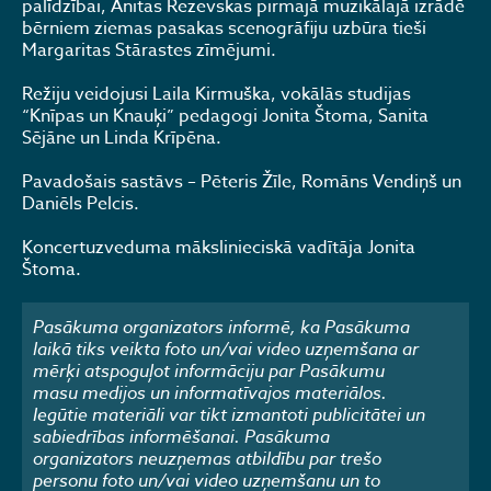
palīdzībai, Anitas Rezevskas pirmajā muzikālajā izrādē
bērniem ziemas pasakas scenogrāfiju uzbūra tieši
Margaritas Stārastes zīmējumi.
Režiju veidojusi Laila Kirmuška, vokālās studijas
“Knīpas un Knauķi” pedagogi Jonita Štoma, Sanita
Sējāne un Linda Krīpēna.
Pavadošais sastāvs – Pēteris Žīle, Romāns Vendiņš un
Daniēls Pelcis.
Koncertuzveduma mākslinieciskā vadītāja Jonita
Štoma.
Pasākuma organizators informē, ka Pasākuma
laikā tiks veikta foto un/vai video uzņemšana ar
mērķi atspoguļot informāciju par Pasākumu
masu medijos un informatīvajos materiālos.
Iegūtie materiāli var tikt izmantoti publicitātei un
sabiedrības informēšanai. Pasākuma
organizators neuzņemas atbildību par trešo
personu foto un/vai video uzņemšanu un to