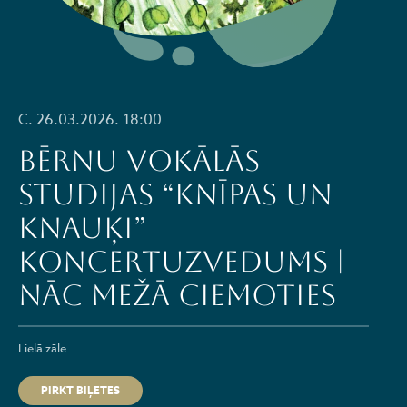
C. 26.03.2026. 18:00
Bērnu vokālās
studijas “Knīpas un
Knauķi”
koncertuzvedums |
Nāc mežā ciemoties
Lielā zāle
PIRKT BIĻETES