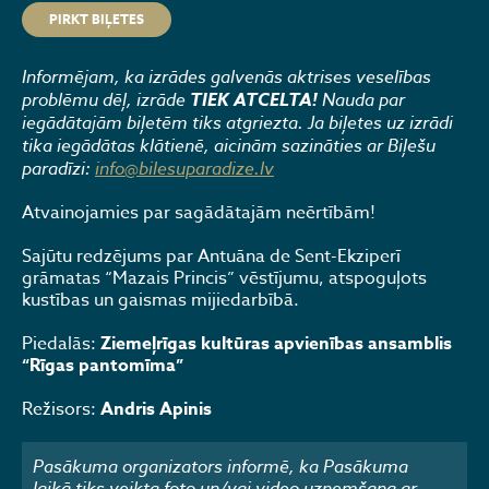
PIRKT BIĻETES
Informējam, ka izrādes galvenās aktrises veselības
problēmu dēļ, izrāde
TIEK ATCELTA!
Nauda par
iegādātajām biļetēm tiks atgriezta. Ja biļetes uz izrādi
tika iegādātas klātienē, aicinām sazināties ar Biļešu
paradīzi:
info@bilesuparadize.lv
Atvainojamies par sagādātajām neērtībām!
Sajūtu redzējums par Antuāna de Sent-Ekziperī
grāmatas “Mazais Princis” vēstījumu, atspoguļots
kustības un gaismas mijiedarbībā.
Piedalās:
Ziemeļrīgas kultūras apvienības ansamblis
“Rīgas pantomīma”
Režisors:
Andris Apinis
Pasākuma organizators informē, ka Pasākuma
laikā tiks veikta foto un/vai video uzņemšana ar