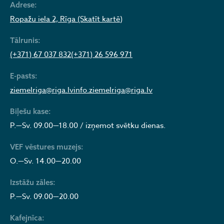
Adrese:
Ropažu iela 2, Rīga (Skatīt kartē)
Tālrunis:
(+371) 67 037 832
(+371) 26 596 971
E-pasts:
ziemelriga@riga.lv
info.ziemelriga@riga.lv
Biļešu kase:
P.—Sv. 09.00—18.00 / izņemot svētku dienas.
VEF vēstures muzejs:
O.—Sv. 14.00—20.00
Izstāžu zāles:
P.—Sv. 09.00—20.00
Kafejnīca: