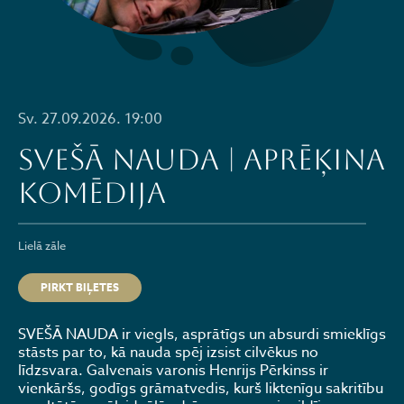
Sv. 27.09.2026. 19:00
SVEŠĀ NAUDA | Aprēķina
komēdija
Lielā zāle
PIRKT BIĻETES
SVEŠĀ NAUDA ir viegls, asprātīgs un absurdi smieklīgs
stāsts par to, kā nauda spēj izsist cilvēkus no
līdzsvara. Galvenais varonis Henrijs Pērkinss ir
vienkāršs, godīgs grāmatvedis, kurš liktenīgu sakritību