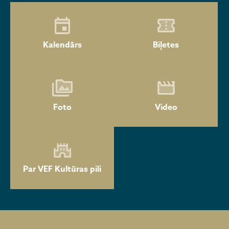
Kalendārs
Biļetes
Foto
Video
Par VEF Kultūras pili