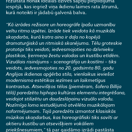
rezultātā nonāk ideālās dzīves sapņu piepildījuma
iespējā, kas iegriež viņa ikdienu laimes rata ātrumā,
kurā noteikti ir jādabū galvenā balva.
“Kā izrādes režisore un horeogrāfe īpašu uzmanību
veltu ritma izpētei. Izrāde tiek veidota kā muzikāls
skaņdarbs, kurā katra aina ir daļa no kopējā
dramaturģiskā un ritmiskā skanējuma. Tēlu groteskie
prototipi tiks veidoti, iedvesmojoties no dzīvnieku
plastikas, ķermeņa žestu valodas un kustību etīdēm.
Vizuālais risinājums – scenogrāfija un kostīmi – tiks
veidots, iedvesmojoties no 20. gadsimta 80. gadu
Anglijas ikdienas apģērba stila, vienlaikus ieviešot
modernisma estētikas iezīmes un laikmetīgus
kontrastus. Atsevišķos tēlos (piemēram, šofera Billija
tēlā) paredzēta hiphopa kultūras elementu integrēšana,
veidojot stilizētu un daudzslāņainu vizuālo valodu.
Nozīmīga loma iestudējumā atvēlēta muzikālajam
noformējumam. Tajā paredzēts izmantot klasiskās
mūzikas skaņdarbus, kas horeogrāfiski tiks savīti ar
aktieru kustību un atsevišķiem vokāliem
priekšnesumiem,”
tā par gaidāmo izrādi pastāsta