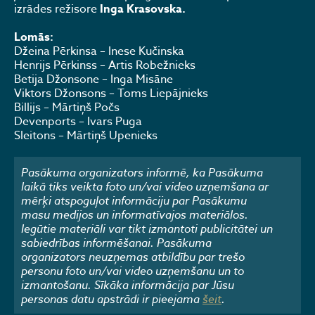
izrādes režisore
Inga Krasovska.
Lomās:
Džeina Pērkinsa – Inese Kučinska
Henrijs Pērkinss – Artis Robežnieks
Betija Džonsone – Inga Misāne
Viktors Džonsons – Toms Liepājnieks
Billijs – Mārtiņš Počs
Devenports – Ivars Puga
Sleitons – Mārtiņš Upenieks
Pasākuma organizators informē, ka Pasākuma
laikā tiks veikta foto un/vai video uzņemšana ar
mērķi atspoguļot informāciju par Pasākumu
masu medijos un informatīvajos materiālos.
Iegūtie materiāli var tikt izmantoti publicitātei un
sabiedrības informēšanai. Pasākuma
organizators neuzņemas atbildību par trešo
personu foto un/vai video uzņemšanu un to
izmantošanu. Sīkāka informācija par Jūsu
personas datu apstrādi ir pieejama
šeit
.