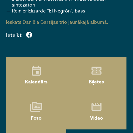
sintezatori
Reinier Elizarde “El Negrón”, bass
Ieskats Daniēla Garsijas trio jaunākajā albumā.
Ieteikt
Kalendārs
Biļetes
Foto
Video