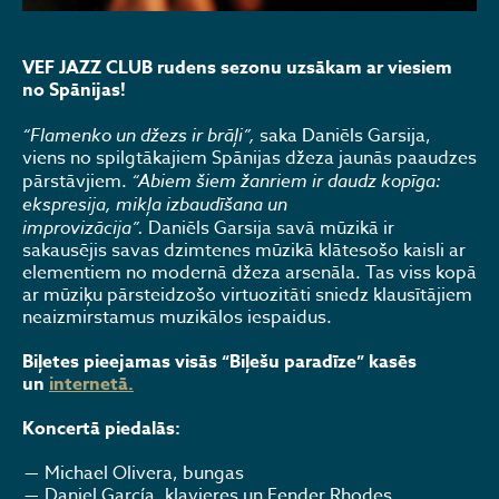
VEF JAZZ CLUB rudens sezonu uzsākam ar viesiem
no Spānijas!
“Flamenko un džezs ir brāļi”,
saka Daniēls Garsija,
viens no spilgtākajiem Spānijas džeza jaunās paaudzes
pārstāvjiem.
“Abiem šiem žanriem ir daudz kopīga:
ekspresija, mikļa izbaudīšana un
improvizācija”.
Daniēls Garsija savā mūzikā ir
sakausējis savas dzimtenes mūzikā klātesošo kaisli ar
elementiem no modernā džeza arsenāla. Tas viss kopā
ar mūziķu pārsteidzošo virtuozitāti sniedz klausītājiem
neaizmirstamus muzikālos iespaidus.
Biļetes pieejamas visās “Biļešu paradīze” kasēs
un
internetā.
Koncertā piedalās:
Michael Olivera, bungas
Daniel García, klavieres un Fender Rhodes,