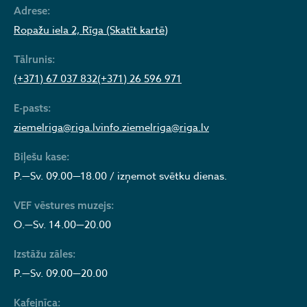
Adrese:
Ropažu iela 2, Rīga (Skatīt kartē)
Tālrunis:
(+371) 67 037 832
(+371) 26 596 971
E-pasts:
ziemelriga@riga.lv
info.ziemelriga@riga.lv
Biļešu kase:
P.—Sv. 09.00—18.00 / izņemot svētku dienas.
VEF vēstures muzejs:
O.—Sv. 14.00—20.00
Izstāžu zāles:
P.—Sv. 09.00—20.00
Kafejnīca: