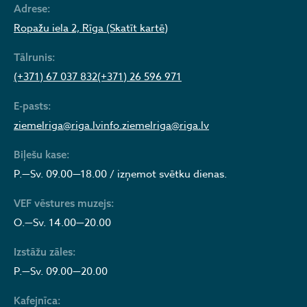
Adrese:
Ropažu iela 2, Rīga (Skatīt kartē)
Tālrunis:
(+371) 67 037 832
(+371) 26 596 971
E-pasts:
ziemelriga@riga.lv
info.ziemelriga@riga.lv
Biļešu kase:
P.—Sv. 09.00—18.00 / izņemot svētku dienas.
VEF vēstures muzejs:
O.—Sv. 14.00—20.00
Izstāžu zāles:
P.—Sv. 09.00—20.00
Kafejnīca: