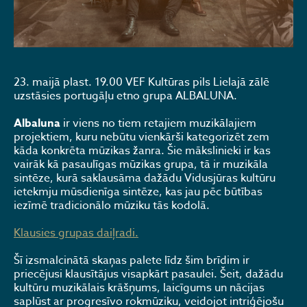
23. maijā plast. 19.00 VEF Kultūras pils Lielajā zālē
uzstāsies portugāļu etno grupa ALBALUNA.
Albaluna
ir viens no tiem retajiem muzikālajiem
projektiem, kuru nebūtu vienkārši kategorizēt zem
kāda konkrēta mūzikas žanra. Šie mākslinieki ir kas
vairāk kā pasaulīgas mūzikas grupa, tā ir muzikāla
sintēze, kurā saklausāma dažādu Vidusjūras kultūru
ietekmju mūsdienīga sintēze, kas jau pēc būtības
iezīmē tradicionālo mūziku tās kodolā.
Klausies grupas daiļradi.
Šī izsmalcinātā skaņas palete līdz šim brīdim ir
priecējusi klausītājus visapkārt pasaulei. Šeit, dažādu
kultūru muzikālais krāšņums, laicīgums un nācijas
saplūst ar progresīvo rokmūziku, veidojot intriģējošu