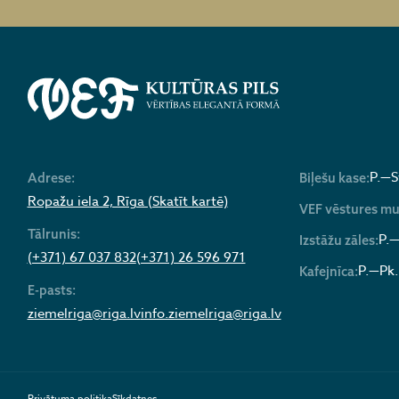
P.—S
Adrese:
Biļešu kase:
Ropažu iela 2, Rīga (Skatīt kartē)
VEF vēstures mu
Tālrunis:
P.—
Izstāžu zāles:
(+371) 67 037 832
(+371) 26 596 971
P.—Pk.
Kafejnīca:
E-pasts:
ziemelriga@riga.lv
info.ziemelriga@riga.lv
Privātuma politika
Sīkdatnes