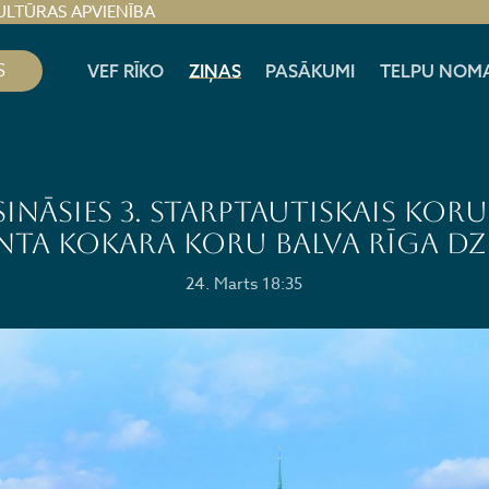
ULTŪRAS APVIENĪBA
S
VEF RĪKO
ZIŅAS
PASĀKUMI
TELPU NOM
ināsies 3. starptautiskais ko
nta Kokara koru balva RĪGA DZI
24. Marts 18:35