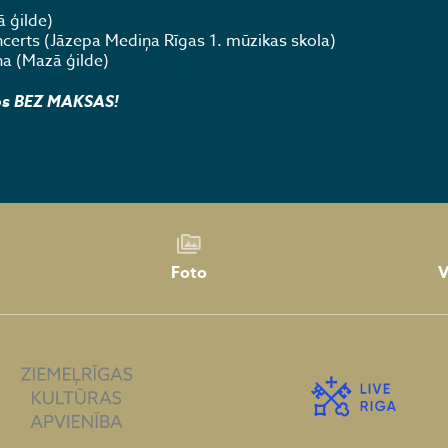
 ģilde)
certs (Jāzepa Mediņa Rīgas 1. mūzikas skola)
ņa (Mazā ģilde)
os BEZ MAKSAS!
Foto
V