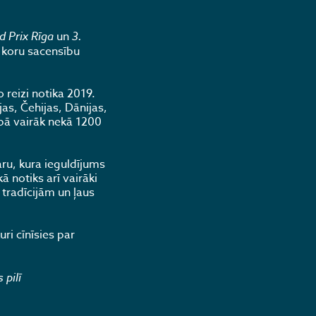
d Prix Rīga
un
3.
 koru sacensību
 reizi notika 2019.
as, Čehijas, Dānijas,
kopā vairāk nekā 1200
ru, kura ieguldījums
ā notiks arī vairāki
 tradīcijām un ļaus
ri cīnīsies par
 pilī