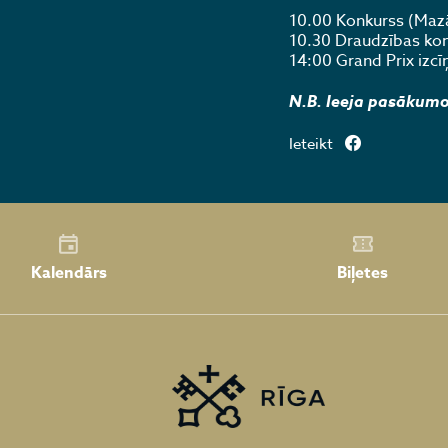
10.00 Konkurss (Mazā
10.30 Draudzības kon
14:00 Grand Prix izcī
N.B. Ieeja pasākum
Ieteikt
Kalendārs
Biļetes