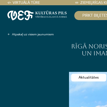
VIRTUĀLĀ TŪRE
ZIEMEĻRĪGAS K
PIRKT BIĻETE
Atpakaļ uz visiem jaunumiem
Rīgā noris
un Ima
Aktualitātes