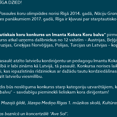
 RĪGA DZIED!
Pasaules koru olimpiādes
norisi Rīgā 2014. gadā,
Nāciju Gran
des
panākumiem 2017. gadā, Rīga ir kļuvusi par starptautisko
autiskais koru konkurss un Imanta Kokara Koru balva”
pirmo
ss atkal uzņems dalībniekus no 12 valstīm – Austrijas, Beļģij
uzijas, Grieķijas Norvēģijas, Polijas, Turcijas un Latvijas – 
saulē atzīto latviešu kordiriģentu un pedagogu Imantu Koka
bā ir labi zināms kā Latvijā, tā pasaulē. Konkursa norises laik
, kas iepazīstinās rīdziniekus ar dažādu tautu kordziedāšnas
īt latviešu viesmīlību.
is būs noslēguma konkurss starp kategoriju uzvarētājiem, ku
balvu” – savdabīgu pieminekli lieliskam kora diriģentam!
 Mazajā ģildē, Jāzepa Mediņa Rīgas 1. mūzikas skolā, Kultūras
as baznīcā un koncertzālē “Ave Sol”.