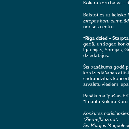
Kokara koru balva –
Balstoties uz lielisko
Eiropas koru olimpiā
norises centru.
“Rīga dzied – Starpt
gadā, un šogad konkur
Igaunijas, Somijas, Gr
dziedātājus.
Šis pasākums godā pa
kordziedāšanas attīstī
sadraudzības koncerti
ārvalstu viesiem iepaz
Pasākuma īpašais brīd
“Imanta Kokara Koru 
Konkurss norisināsies
“Ziemeļblāzma”,
Sv. Marijas Magdalēn