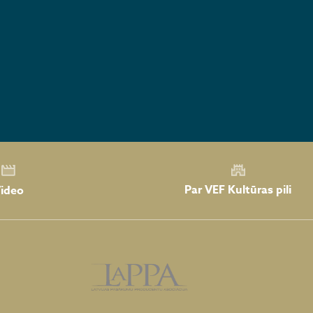
Par VEF Kultūras pili
ideo