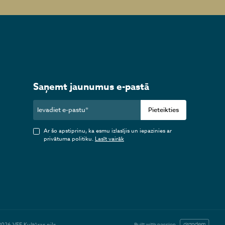
Saņemt jaunumus e-pastā
Pieteikties
Ar šo apstiprinu, ka esmu izlasījis un iepazinies ar
privātuma politiku.
Lasīt vairāk
2026 VEF Kultūras pils