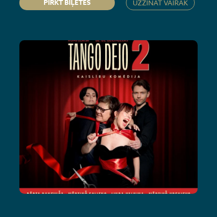
PIRKT BIĻETES
UZZINĀT VAIRĀK