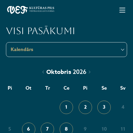
Visi pasākumi
Kalendārs
Oktobris
2026
Pi
Ot
Tr
Ce
Pi
Se
Sv
1
2
3
4
5
6
7
8
9
10
11