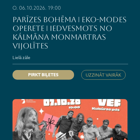
O. 06.10.2026. 19:00
PARĪZES BOHĒMA ǀ eko-modes
operete ǀ iedvesmots no
Kálmāna Monmartras
vijolītes
Lielā zāle
PIRKT BIĻETES
UZZINĀT VAIRĀK