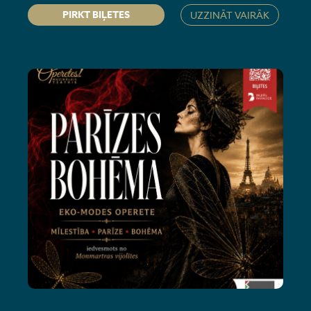
PIRKT BIĻETES
UZZINĀT VAIRĀK