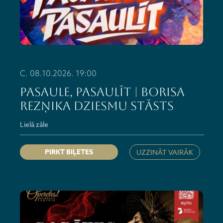
C. 08.10.2026. 19:00
PASAULE, PASAULĪT | Borisa
Rezņika dziesmu stāsts
Lielā zāle
PIRKT BIĻETES
UZZINĀT VAIRĀK