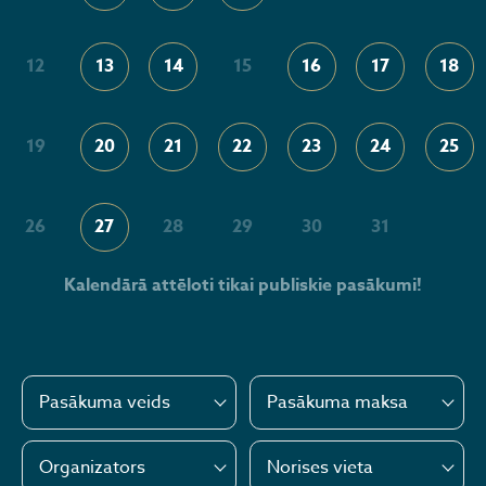
12
13
14
15
16
17
18
19
20
21
22
23
24
25
26
27
28
29
30
31
Kalendārā attēloti tikai publiskie pasākumi!
Pasākuma veids
Pasākuma maksa
Organizators
Norises vieta