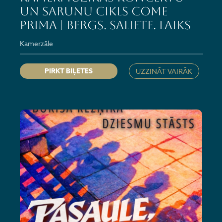
un sarunu cikls COME
PRIMA | BERGS. SALIETE. LAIKS
Kamerzāle
PIRKT BIĻETES
UZZINĀT VAIRĀK