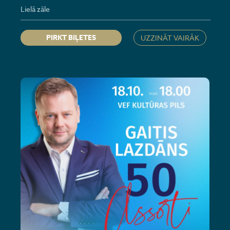
Lielā zāle
PIRKT BIĻETES
UZZINĀT VAIRĀK