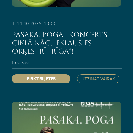
T. 14.10.2026. 10:00
PASAKA. POGA | Koncerts
ciklā NĀC, IEKLAUSIES
ORĶESTRĪ “RĪGA”!
Lielā zāle
PIRKT BIĻETES
UZZINĀT VAIRĀK