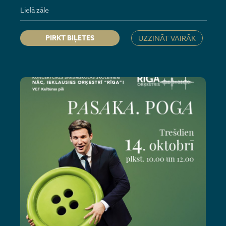
Lielā zāle
PIRKT BIĻETES
UZZINĀT VAIRĀK