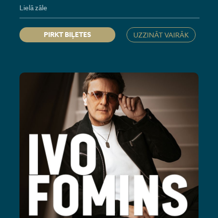
Lielā zāle
PIRKT BIĻETES
UZZINĀT VAIRĀK