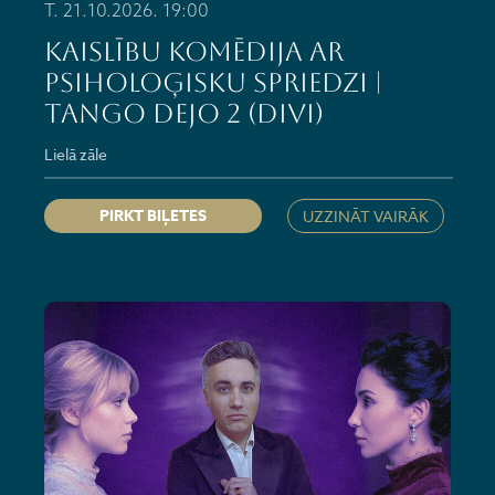
T. 21.10.2026. 19:00
Kaislību komēdija ar
psiholoģisku spriedzi |
TANGO DEJO 2 (DIVI)
Lielā zāle
PIRKT BIĻETES
UZZINĀT VAIRĀK