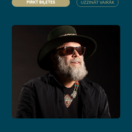
PIRKT BIĻETES
UZZINĀT VAIRĀK