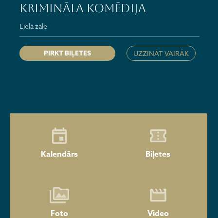
krimināla komēdija
Lielā zāle
PIRKT BIĻETES
UZZINĀT VAIRĀK
Kalendārs
Biļetes
Foto
Video