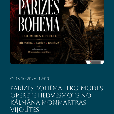
O. 13.10.2026. 19:00
PARĪZES BOHĒMA ǀ eko-modes
operete ǀ iedvesmots no
Kálmāna Monmartras
vijolītes