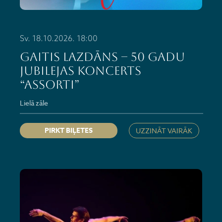
Sv. 18.10.2026. 18:00
GAITIS LAZDĀNS – 50 gadu
jubilejas koncerts
“Assorti”
Lielā zāle
PIRKT BIĻETES
UZZINĀT VAIRĀK