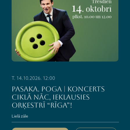
T. 14.10.2026. 12:00
PASAKA. POGA | Koncerts
ciklā NĀC, IEKLAUSIES
ORĶESTRĪ “RĪGA”!
Lielā zāle