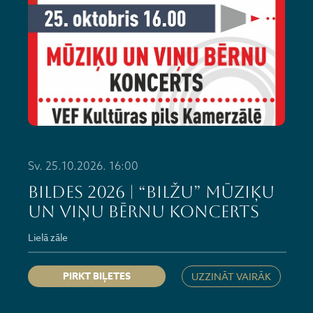
Sv. 25.10.2026. 16:00
BILDES 2026 | “BILŽU” MŪZIĶU
UN VIŅU BĒRNU koncerts
Lielā zāle
PIRKT BIĻETES
UZZINĀT VAIRĀK