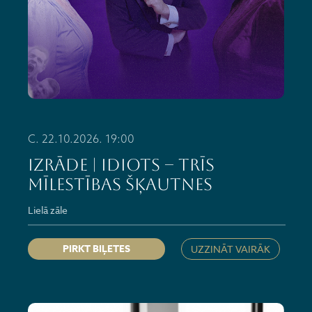
C. 22.10.2026. 19:00
IZRĀDE | Idiots – Trīs
mīlestības šķautnes
Lielā zāle
PIRKT BIĻETES
UZZINĀT VAIRĀK