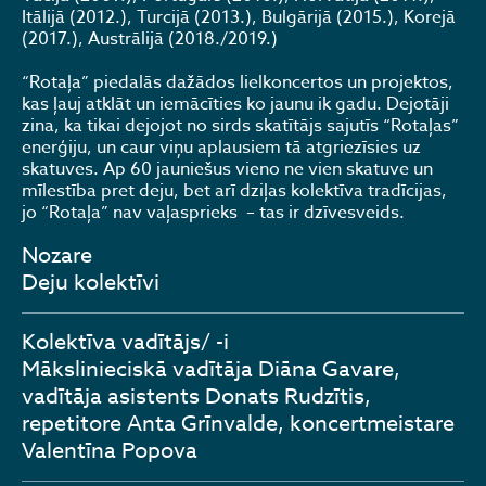
Itālijā (2012.), Turcijā (2013.), Bulgārijā (2015.), Korejā
(2017.), Austrālijā (2018./2019.)
“Rotaļa” piedalās dažādos lielkoncertos un projektos,
kas ļauj atklāt un iemācīties ko jaunu ik gadu. Dejotāji
zina, ka tikai dejojot no sirds skatītājs sajutīs “Rotaļas”
enerģiju, un caur viņu aplausiem tā atgriezīsies uz
skatuves. Ap 60 jauniešus vieno ne vien skatuve un
mīlestība pret deju, bet arī dziļas kolektīva tradīcijas,
jo “Rotaļa” nav vaļasprieks – tas ir dzīvesveids.
Nozare
Deju kolektīvi
Kolektīva vadītājs/ -i
Mākslinieciskā vadītāja Diāna Gavare,
vadītāja asistents Donats Rudzītis,
repetitore Anta Grīnvalde, koncertmeistare
Valentīna Popova