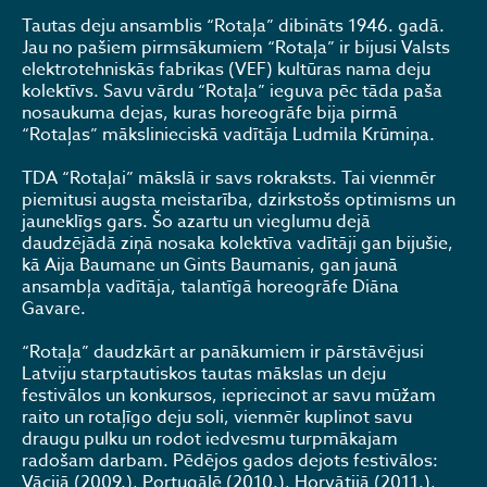
Tautas deju ansamblis “Rotaļa” dibināts 1946. gadā.
Jau no pašiem pirmsākumiem “Rotaļa” ir bijusi Valsts
elektrotehniskās fabrikas (VEF) kultūras nama deju
kolektīvs. Savu vārdu “Rotaļa” ieguva pēc tāda paša
nosaukuma dejas, kuras horeogrāfe bija pirmā
“Rotaļas” mākslinieciskā vadītāja Ludmila Krūmiņa.
TDA “Rotaļai” mākslā ir savs rokraksts. Tai vienmēr
piemitusi augsta meistarība, dzirkstošs optimisms un
jauneklīgs gars. Šo azartu un vieglumu dejā
daudzējādā ziņā nosaka kolektīva vadītāji gan bijušie,
kā Aija Baumane un Gints Baumanis, gan jaunā
ansambļa vadītāja, talantīgā horeogrāfe Diāna
Gavare.
“Rotaļa” daudzkārt ar panākumiem ir pārstāvējusi
Latviju starptautiskos tautas mākslas un deju
festivālos un konkursos, iepriecinot ar savu mūžam
raito un rotaļīgo deju soli, vienmēr kuplinot savu
draugu pulku un rodot iedvesmu turpmākajam
radošam darbam. Pēdējos gados dejots festivālos:
Vācijā (2009.), Portugālē (2010.), Horvātijā (2011.),