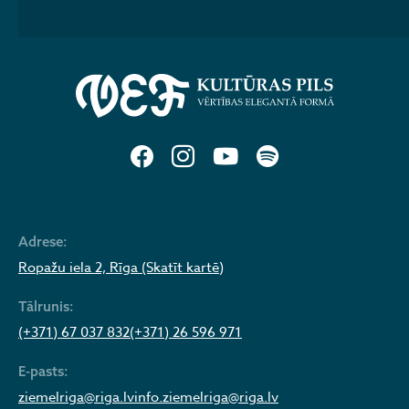
Adrese:
Ropažu iela 2, Rīga (Skatīt kartē)
Tālrunis:
(+371) 67 037 832
(+371) 26 596 971
E-pasts:
ziemelriga@riga.lv
info.ziemelriga@riga.lv