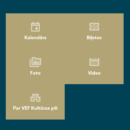
Kalendārs
Biļetes
Foto
Video
Par VEF Kultūras pili