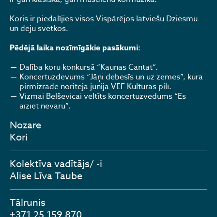
Koris ir piedalījies visos Vispārējos latviešu Dziesmu
un deju svētkos.
Pēdējā laika nozīmīgākie pasākumi:
Dalība koru konkursā “Kaunas Cantat”.
Koncertuzdevums “Jāņi debesīs un uz zemes”, kura
pirmizrāde noritēja jūnijā VEF Kultūras pilī.
Vizmai Belševicai veltīts koncertuzvedums “Es
aiziet nevaru”.
Nozare
Kori
Kolektīva vadītājs/ -i
Alise Līva Taube
Tālrunis
+371 25 159 870