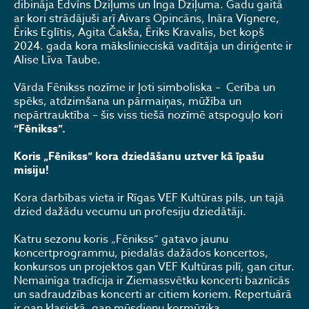
dibināja Edvīns Dziļums un Inga Dziļuma. Gadu gaitā
ar kori strādājuši arī Aivars Opincāns, Ināra Vīgnere,
Ēriks Eglītis, Agita Čakša, Ēriks Kravalis, bet kopš
2024. gada kora mākslinieciskā vadītāja un diriģente ir
Alise Līva Taube.
Vārda Fēnikss nozīme ir ļoti simboliska – Cerība un
spēks, atdzimšana un pārmaiņas, mūžība un
nepārtrauktība – šis viss tiešā nozīmē atspoguļo kori
“Fēnikss”.
Koris „Fēnikss” kora dziedāšanu uztver kā īpašu
misiju!
Kora darbības vieta ir Rīgas VEF Kultūras pils, un tajā
dzied dažādu vecumu un profesiju dziedātāji.
Katru sezonu koris „Fēnikss” gatavo jaunu
koncertprogrammu, piedalās dažādos koncertos,
konkursos un projektos gan VEF Kultūras pilī, gan citur.
Nemainīga tradīcija ir Ziemassvētku koncerti baznīcās
un sadraudzības koncerti ar citiem koriem. Repertuārā
ir gan klasiskā, gan mūsdienu kormūzika.