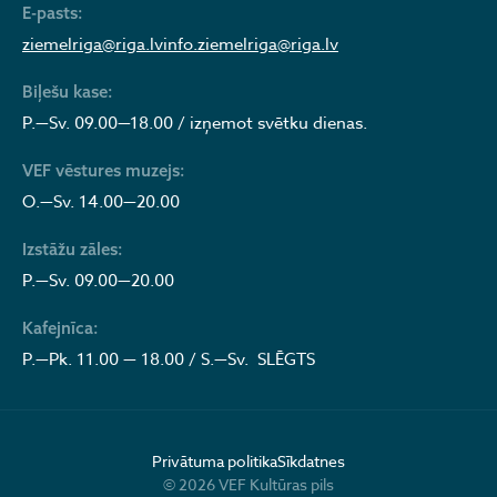
E-pasts:
ziemelriga@riga.lv
info.ziemelriga@riga.lv
Biļešu kase:
P.—Sv. 09.00—18.00 / izņemot svētku dienas.
VEF vēstures muzejs:
O.—Sv. 14.00—20.00
Izstāžu zāles:
P.—Sv. 09.00—20.00
Kafejnīca:
P.—Pk. 11.00 — 18.00 / S.—Sv. SLĒGTS
Privātuma politika
Sīkdatnes
© 2026 VEF Kultūras pils