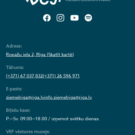
Adrese:
Ropažu iela 2, Rīga (Skatīt kartē)
Tālrunis:
(+371) 67 037 832
(+371) 26 596 971
E-pasts:
ziemelriga@riga.lv
info.ziemelriga@riga.lv
Biļešu kase:
P.—Sv. 09.00—18.00 / izņemot svētku dienas.
VEF vēstures muzejs: