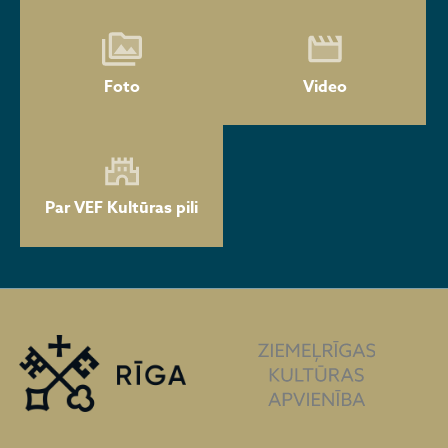
Foto
Video
Par VEF Kultūras pili