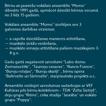
Bērnu un jauniešu vokālais ansamblis “Momo”
dibināts 1991.gadā, apmācot dziedāt bērnus vecumā
no 3 līdz 15 gadiem.
Vokālais ansamblis “Momo” izvēlējies sev 3
galvenos darbības virzienus:
a capella dziedāšanas manieres attīstīšana,
muzikālo izrāžu veidošana,
muzikālo iemaņu attīstīšana pašiem mazākajiem 3-
4 g.v.
Gadu gaitā sagatavoti uzvedumi “Labo domu
Ziemassvētki”, “Taureņu vasaras”, “Runcis Francis”,
“Burvju rotaļas”, “Burvju skaitļi” , bērnu opera
“Baltrozīte un Sārtrozīte”, starptautisks projekts u.c.
Ansamblis veidojot uzvedumus sadarbojas ar VEF
Kultūras pils bērnu kolektīviem – TDA “Zelta Sietiņš”,
deju grupu “Ritms”, cirka studiju “Jaunība” un vokālo
grupu “Poppy”.