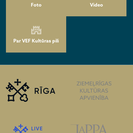
Foto
Video
Par VEF Kultūras pili