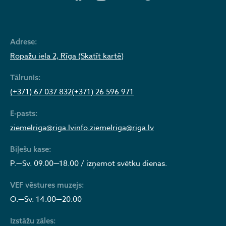
Adrese:
Ropažu iela 2, Rīga (Skatīt kartē)
Tālrunis:
(+371) 67 037 832
(+371) 26 596 971
E-pasts:
ziemelriga@riga.lv
info.ziemelriga@riga.lv
Biļešu kase:
P.—Sv. 09.00—18.00 / izņemot svētku dienas.
VEF vēstures muzejs:
O.—Sv. 14.00—20.00
Izstāžu zāles: