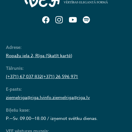
Adrese:
Ropažu iela 2, Rīga (Skatīt kartē)
Tālrunis:
(+371) 67 037 832
(+371) 26 596 971
E-pasts:
ziemelriga@riga.lv
info.ziemelriga@riga.lv
Biļešu kase:
P.—Sv. 09.00—18.00 / izņemot svētku dienas.
VEF vēstures muzejs: