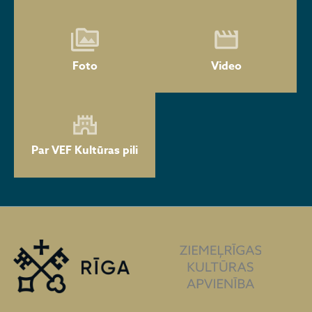
Foto
Video
Par VEF Kultūras pili