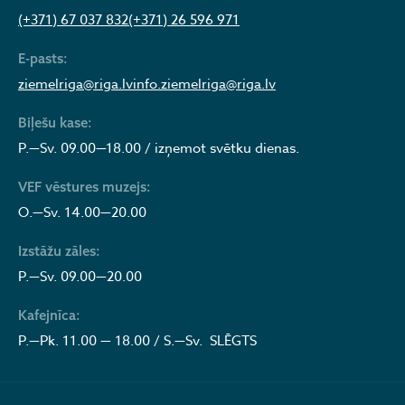
(+371) 67 037 832
(+371) 26 596 971
E-pasts:
ziemelriga@riga.lv
info.ziemelriga@riga.lv
Biļešu kase:
P.—Sv. 09.00—18.00 / izņemot svētku dienas.
VEF vēstures muzejs:
O.—Sv. 14.00—20.00
Izstāžu zāles:
P.—Sv. 09.00—20.00
Kafejnīca:
P.—Pk. 11.00 — 18.00 / S.—Sv. SLĒGTS