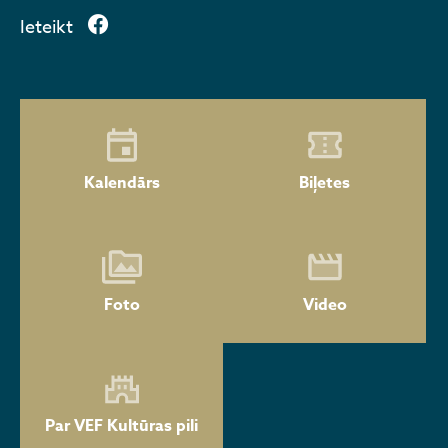
Ieteikt
Kalendārs
Biļetes
Foto
Video
Par VEF Kultūras pili