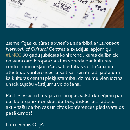
Ziemeļrīgas kultūras apvienība adarbībā ar
European
Network of Cultural Centres
aizvadījusi apjomīgu
#ENCC
30 gadu jubilejas konferenci, kuras dalībnieki
no vairākām Eiropas valstīm sprieda par kultūras
centru lomu iekļaujošas sabiedrības veidošanā un
attīstībā. Konferences laikā tika risināti tādi jautājumi
kā kultūras centru piekļūstamība, dzimumu vienlīdzība
un iekļaujošu vēstījumu veidošana.
Paldies visiem Latvijas un Eiropas valstu kolēģiem par
dalību organizatoriskos darbos, diskusijās, radošo
aktivitāšu darbnīcās un citos konferences piedāvātajos
pasākumos!
Foto: Reinis Oliņš