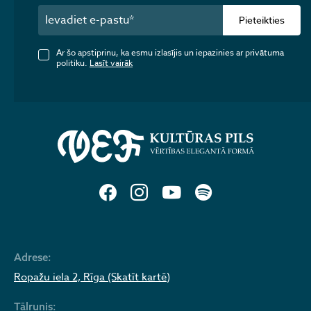
Pieteikties
Ar šo apstiprinu, ka esmu izlasījis un iepazinies ar privātuma
politiku.
Lasīt vairāk
Adrese:
Ropažu iela 2, Rīga (Skatīt kartē)
Tālrunis: