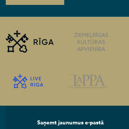
Saņemt jaunumus e-pastā